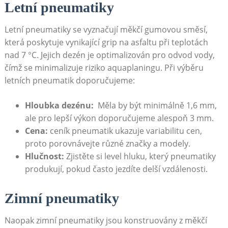
Letní pneumatiky
Letní pneumatiky se vyznačují měkčí gumovou​ směsí,
⁢která poskytuje vynikající grip na asfaltu‌ při​ teplotách
nad‌ 7 °C. Jejich‍ dezén je optimalizován pro odvod vody,
čímž se minimalizuje riziko aquaplaningu. ⁣Při výběru
⁣letních pneumatik doporučujeme:
Hloubka dezénu:
⁣ Měla by být minimálně 1,6 mm,
ale ‌pro lepší ​výkon doporučujeme alespoň 3 mm.
Cena:
ceník pneumatik ukazuje variabilitu⁤ cen,
proto‍ porovnávejte různé značky a modely.
Hlučnost:
Zjistěte si level hluku, který pneumatiky
produkují, pokud často jezdíte delší vzdálenosti.
Zimní pneumatiky
Naopak zimní​ pneumatiky jsou ​konstruovány z měkčí