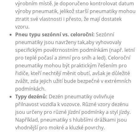
výrobním místě. Je doporučeno kontrolovat datum
⁤výroby pneumatik, jelikož starší ‍pneumatiky mohou
ztratit své⁢ vlastnosti i přesto, že mají dostatek
vzoru.
Pneu ⁣typu sezónní vs. celoroční:
Sezónní
pneumatiky jsou navrženy tak,aby vyhovovaly
specifickým povětrnostním podmínkám (např. letní
pro teplé⁤ počasí a ⁤zimní pro sníh a led).⁤ Celoroční
pneumatiky⁤ mohou být⁢ praktickým řešením pro
řidiče, kteří nechtějí ⁤měnit obutí, avšak je důležité
zvážit, zda jejich užití bude bezpečné v extrémních
podmínkách.
Typy‌ dezénů:
Dezén pneumatiky ovlivňuje
přilnavost vozidla k⁤ vozovce. ⁣Různé ‌vzory dezénu
jsou určeny pro ⁣různé‌ jízdní podmínky a​ styl jízdy.
Například, ‌pneumatiky s hlubšími drážkami jsou
vhodnější pro mokré a kluzké ⁢povrchy.