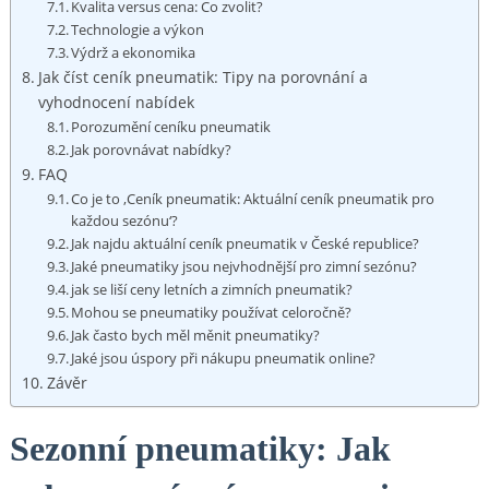
Kvalita versus cena:⁤ Co zvolit?
Technologie a ‌výkon
Výdrž a ⁣ekonomika
Jak‍ číst ceník ⁣pneumatik:⁣ Tipy na⁢ porovnání⁤ a
vyhodnocení nabídek
Porozumění ceníku ⁤pneumatik
Jak porovnávat⁤ nabídky?
FAQ
Co je to ‚Ceník⁢ pneumatik: Aktuální ceník pneumatik pro
‌každou sezónu‘?
Jak najdu ​aktuální‌ ceník⁤ pneumatik v České ‍republice?
Jaké pneumatiky jsou nejvhodnější pro zimní sezónu?
jak se liší ceny​ letních a zimních ‍pneumatik?
Mohou se pneumatiky ‌používat⁢ celoročně?
Jak často bych​ měl⁣ měnit pneumatiky?
Jaké jsou úspory ⁢při nákupu pneumatik online?
Závěr
Sezonní​ pneumatiky:⁣ Jak