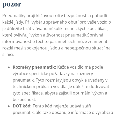
pozor
Pneumatiky hrají ⁣klíčovou roli v bezpečnosti​ a pohodlí
každé ​jízdy. ⁤Při‌ výběru správného obutí pro ⁣vaše vozidlo
⁢je důležité ‌brát v úvahu⁢ několik⁢ technických specifikací,​
které ovlivňují výkon a⁣ životnost pneumatik.Správná
informovanost o těchto ​parametrech může znamenat
rozdíl mezi spokojenou jízdou a nebezpečnou situací na
silnici.
Rozměry​ pneumatik:
Každé‌ vozidlo ‍má podle
výrobce⁤ specifické požadavky ​na rozměry
pneumatik. Tyto rozměry jsou obvykle uvedeny‍ v
technickém průkazu vozidla. Je ​důležité​ dodržovat
tyto specifikace, abyste zajistili optimální výkon a
bezpečnost.
DOT kód:
Tento kód ⁤nejenže⁢ udává stáří
pneumatik, ale také ⁣obsahuje informace ⁣o ‌výrobci a