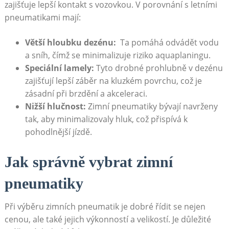
zajišťuje lepší kontakt s vozovkou.⁢ V ‌porovnání s letními
pneumatikami ‌mají:
Větší hloubku⁢ dezénu:
‍ Ta⁣ pomáhá​ odvádět⁣ vodu​
a sníh, ⁣čímž se minimalizuje riziko aquaplaningu.
Speciální lamely:
​Tyto drobné⁤ prohlubně ​v dezénu
zajišťují ⁢lepší záběr na⁢ kluzkém povrchu, což je
zásadní‍ při brzdění a akceleraci.
Nižší hlučnost:
Zimní pneumatiky bývají navrženy⁢
tak,‌ aby minimalizovaly hluk, což přispívá k
pohodlnější jízdě.
Jak správně vybrat zimní
pneumatiky
Při​ výběru zimních pneumatik je dobré řídit⁤ se nejen
cenou, ale také jejich výkonností a ‍velikostí. Je důležité