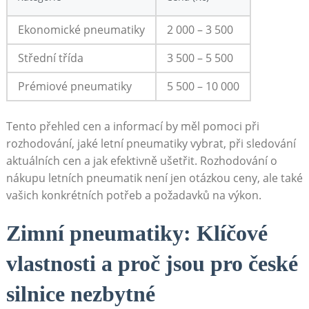
Ekonomické pneumatiky
2 000 – 3 500
Střední třída
3 500 – 5 500
Prémiové⁤ pneumatiky
5 500⁢ – 10 000
Tento přehled⁤ cen‌ a informací by ‌měl pomoci při
rozhodování, jaké letní pneumatiky vybrat, při sledování
aktuálních ‌cen a‍ jak efektivně ušetřit. Rozhodování ​o
nákupu ⁤letních⁣ pneumatik není jen otázkou ⁢ceny, ale také
vašich konkrétních ⁣potřeb a požadavků na výkon.
Zimní ⁣pneumatiky: Klíčové
vlastnosti a ⁣proč‌ jsou ⁢pro české
‍silnice ⁤nezbytné