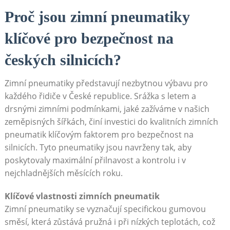
Proč jsou zimní pneumatiky
klíčové pro bezpečnost na⁣
českých silnicích?
Zimní pneumatiky představují nezbytnou výbavu⁣ pro
každého řidiče v České republice. Srážka s letem⁤ a
drsnými zimními‍ podmínkami, jaké zažíváme v našich
zeměpisných šířkách, činí investici do kvalitních zimních
pneumatik‌ klíčovým faktorem ⁣pro bezpečnost‌ na⁣
silnicích. ⁤Tyto pneumatiky jsou ​navrženy tak, aby
⁢poskytovaly maximální přilnavost⁣ a kontrolu i v
nejchladnějších měsících roku.
Klíčové vlastnosti‍ zimních pneumatik
Zimní pneumatiky se vyznačují specifickou gumovou​
směsí, která ‍zůstává pružná i při nízkých ⁣teplotách, což