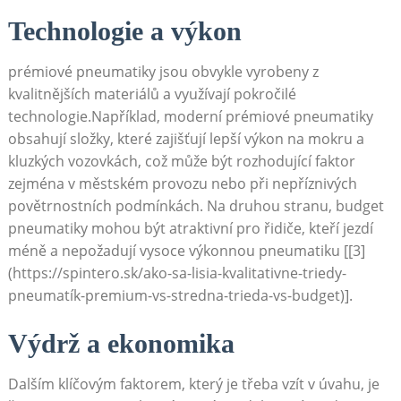
Technologie a ‌výkon
prémiové pneumatiky⁣ jsou obvykle vyrobeny⁣ z
kvalitnějších materiálů a využívají pokročilé
technologie.Například, moderní prémiové pneumatiky
‍obsahují složky, které zajišťují lepší výkon na mokru ⁢a‍
kluzkých vozovkách,‍ což‌ může být rozhodující faktor
zejména v městském provozu nebo při nepříznivých
‌povětrnostních podmínkách. ⁣Na druhou‌ stranu, budget
pneumatiky mohou být atraktivní pro řidiče, kteří jezdí
méně a ‍nepožadují vysoce výkonnou pneumatiku [[3]
(https://spintero.sk/ako-sa-lisia-kvalitativne-triedy-
pneumatík-premium-vs-stredna-trieda-vs-budget)].
Výdrž a ⁣ekonomika
Dalším klíčovým faktorem, který⁣ je třeba vzít v úvahu, je