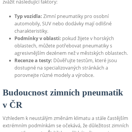
zvážit následující faktory:
Typ vozidla:
Zimní pneumatiky pro ⁣osobní
automobily, SUV nebo dodávky mají odlišné
charakteristiky.
Podmínky v ⁢oblasti:
pokud žijete⁣ v horských
oblastech, můžete potřebovat pneumatiky s
agresivnějším dezénem než‌ v městských oblastech.
Recenze a testy:
Důvěřujte testům, které jsou
dostupné na specializovaných stránkách a
porovnejte různé modely a výrobce.
Budoucnost ‌zimních pneumatik
v ČR
Vzhledem‌ k⁤ neustálým změnám klimatu​ a stále⁢ častějším
extrémním podmínkám se očekává, že důležitost zimních⁤