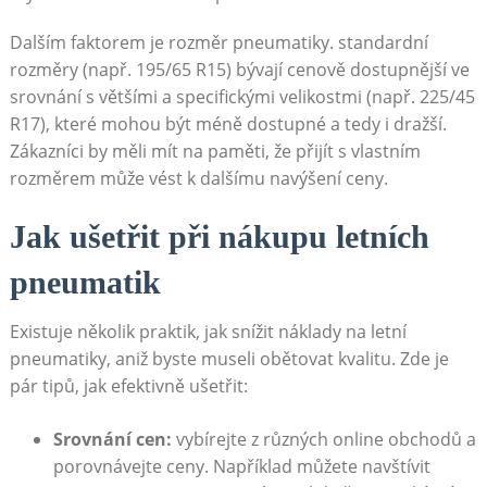
Dalším faktorem je rozměr pneumatiky. standardní
rozměry (např.‌ 195/65 R15) bývají‍ cenově dostupnější ​ve
srovnání s‍ většími a specifickými velikostmi (např. 225/45
R17), které mohou být méně⁢ dostupné a⁢ tedy i dražší.
Zákazníci by⁤ měli mít ​na paměti, že přijít ​s vlastním ​
rozměrem může vést k dalšímu navýšení ceny.
Jak⁣ ušetřit při nákupu letních
pneumatik
Existuje ‍několik‍ praktik, jak snížit náklady na ‌letní‍
pneumatiky, aniž⁢ byste museli obětovat kvalitu.​ Zde je
pár tipů, jak efektivně ušetřit:
Srovnání cen:
vybírejte z‍ různých online obchodů a
porovnávejte ceny. Například můžete ‍navštívit