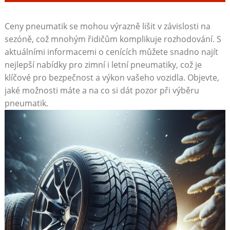
Ceny ​pneumatik se ⁣mohou výrazně lišit v‍ závislosti ‍na
sezóně, ‌což mnohým​ řidičům komplikuje rozhodování. S
⁣aktuálními informacemi o ⁤cenících můžete snadno najít
nejlepší nabídky pro ‌zimní i letní pneumatiky, což⁤ je
klíčové⁣ pro bezpečnost a⁤ výkon vašeho vozidla. Objevte,
jaké ‌možnosti máte a na co si‍ dát pozor při výběru
pneumatik.