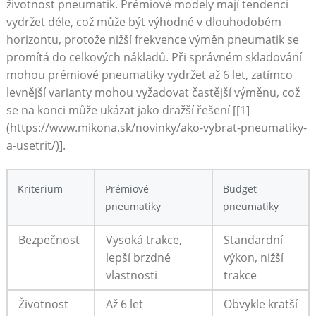
životnost pneumatik. Prémiové modely ⁤mají ‌tendenci
vydržet déle, což může ⁤být ​výhodné‌ v dlouhodobém
horizontu, protože nižší‌ frekvence výměn pneumatik se
⁣promítá​ do celkových nákladů. ⁤Při správném ⁢skladování
mohou prémiové⁣ pneumatiky vydržet až⁢ 6 let, zatímco‌
levnější varianty⁢ mohou vyžadovat častější⁤ výměnu, což
se⁢ na konci může ukázat jako dražší ​řešení [[1]
(https://www.mikona.sk/novinky/ako-vybrat-pneumatiky-
a-usetrit/)].
Kriterium
Prémiové
Budget
pneumatiky
⁢pneumatiky
Bezpečnost
Vysoká trakce,
Standardní
⁤lepší brzdné
výkon, nižší
vlastnosti
trakce
Životnost
Až 6 let
Obvykle kratší