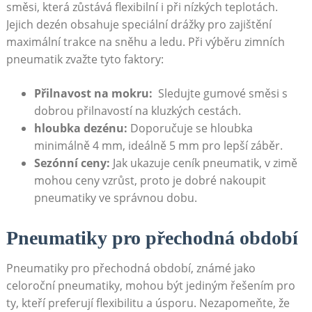
směsi, která ‍zůstává flexibilní ⁢i ⁣při nízkých teplotách.
Jejich dezén obsahuje speciální drážky⁤ pro zajištění
maximální trakce na sněhu a ledu. Při výběru zimních
pneumatik zvažte tyto⁢ faktory:
Přilnavost na mokru:
‍ Sledujte gumové směsi s
⁣dobrou ​přilnavostí na kluzkých cestách.
hloubka⁤ dezénu:
Doporučuje se ⁣hloubka⁢
minimálně 4 mm, ideálně 5 ​mm pro lepší záběr.
Sezónní ceny:
Jak ukazuje ceník pneumatik, v zimě
mohou ceny‍ vzrůst,⁢ proto je dobré⁢ nakoupit
pneumatiky ve správnou dobu.
Pneumatiky‍ pro přechodná ‌období
Pneumatiky⁤ pro přechodná období, známé jako
celoroční pneumatiky, mohou být jediným řešením ⁤pro
ty, ⁢kteří preferují ⁣flexibilitu a‍ úsporu. Nezapomeňte, že