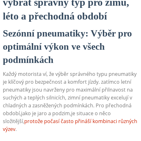
vybrat správný ‌typ pro zimu,
léto ‌a přechodná období
Sezónní pneumatiky: Výběr pro
⁢optimální výkon⁤ ve​ všech ​
podmínkách
Každý motorista ví, že výběr ‍správného typu ⁢pneumatiky
je ‌klíčový pro ⁢bezpečnost ⁢a komfort jízdy. zatímco letní
pneumatiky jsou navrženy pro maximální přilnavost na‍
suchých a teplých silnicích, zimní pneumatiky excelují v
chladných ⁢a zasněžených podmínkách. Pro přechodná
období,jako je jaro a podzim,je⁣ situace o ⁢něco
složitější,
protože počasí ⁢často přináší ‌kombinaci různých
výzev
.