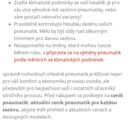
Zvažte klimatické⁤ podmínky ve vaší lokalitě: Je pro
vás ‌více výhodné mít ‍sezónní pneumatiky,​ nebo
vám postačí celoroční varianty?
Pravidelně kontrolujte⁢ hloubku dezénu vašich
pneumatik. Mělo by být‍ vždy nad⁤ zákonným
minimem pro danou sezónu.
Nezapomeňte na změny, které mohou⁣ nastat
během roku, a‍
připravte se na výměny pneumatik
podle měnících⁤ se klimatických ‍podmínek
.
správné rozhodnutí ohledně pneumatik je klíčové nejen
⁢pro váš komfort a ekonomiku provozu‌ vozidla, ale ​
především pro bezpečnost vaší i‍ ostatních účastníků
‌silničního provozu. Před nákupem se podívejte na
ceník
pneumatik: aktuální ceník pneumatik pro každou
sezónu
, abyste měli ‌přehled o aktuálních cenách ‍a
dostupných⁤ modelech.