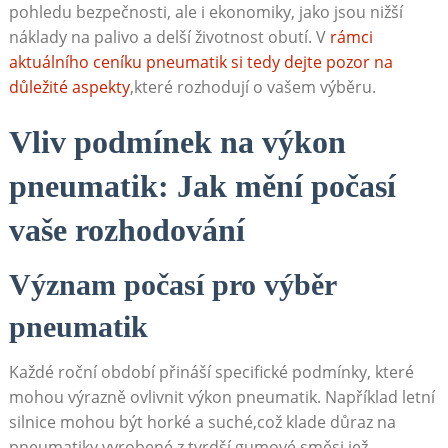
pohledu bezpečnosti, ​ale i ekonomiky, ⁤jako ⁢jsou nižší
⁣náklady na‌ palivo a delší životnost obutí. V ​
rámci
aktuálního ceníku⁣ pneumatik si tedy dejte pozor ⁤na
důležité aspekty
,které rozhodují ⁢o vašem výběru.
Vliv ⁣podmínek na​ výkon
pneumatik: ​Jak mění počasí
⁣vaše rozhodování
Význam ​počasí⁢ pro‍ výběr
pneumatik
Každé roční období přináší specifické podmínky,⁣ které
mohou‌ výrazně ‍ovlivnit výkon pneumatik. Například‍ letní
silnice mohou být horké a suché,což klade důraz‌ na ​
pneumatiky‍ vyrobené z tvrdší‍ gumové směsi,jež‍