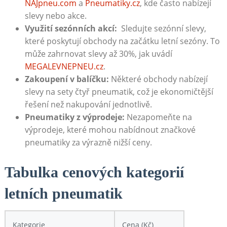
NAJpneu.com
a⁤
Pneumatiky.cz
, kde často ‌nabízejí
slevy nebo ⁣akce.
Využití sezónních ⁤akcí:
⁤ Sledujte sezónní⁤ slevy,
které⁤ poskytují ‌obchody ⁢na začátku ​letní sezóny. To
⁤může zahrnovat slevy až 30%, jak⁢ uvádí ⁣
MEGALEVNEPNEU.cz
.
Zakoupení v balíčku:
Některé obchody nabízejí
slevy ⁢na sety čtyř pneumatik, což je‌ ekonomičtější
řešení než nakupování jednotlivě.
Pneumatiky z‌ výprodeje:
Nezapomeňte na
výprodeje, které‍ mohou nabídnout značkové
pneumatiky za​ výrazně nižší ceny.
Tabulka cenových kategorií‌
letních⁢ pneumatik
Kategorie
Cena (Kč)