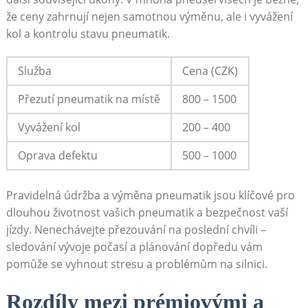
že⁤ ceny zahrnují nejen samotnou výměnu, ale ​i ‌vyvážení
kol a kontrolu stavu pneumatik.
Služba
Cena (CZK)
Přezutí ⁤pneumatik⁢ na ​místě
800 – 1500
Vyvážení kol
200 – 400
Oprava defektu
500 – ⁣1000
Pravidelná údržba⁢ a výměna pneumatik jsou ⁤klíčové pro‌
dlouhou životnost vašich pneumatik ‍a bezpečnost⁤ vaší
jízdy. Nenechávejte přezouvání ‍na poslední chvíli⁣ –
‍sledování vývoje počasí ⁤a plánování dopředu vám
⁣pomůže se vyhnout stresu a problémům na silnici.
Rozdíly mezi prémiovými a