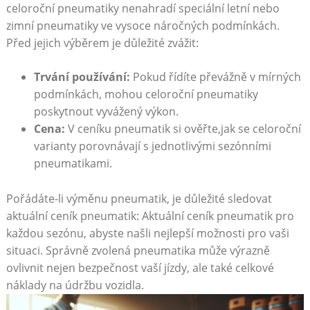
celoroční pneumatiky nenahradí speciální letní nebo
zimní pneumatiky⁤ ve vysoce​ náročných podmínkách.‌
Před jejich ⁢výběrem je důležité⁢ zvážit:
Trvání⁣ používání:
‌Pokud řídíte převážně v⁤ mírných
podmínkách, mohou celoroční pneumatiky
poskytnout vyvážený výkon.
Cena:
V ceníku pneumatik⁤ si ověřte,jak ⁣se celoroční
varianty⁣ porovnávají s ‍jednotlivými sezónními
pneumatikami.
Pořádáte-li výměnu pneumatik, je důležité sledovat
aktuální ceník pneumatik:‌ Aktuální ceník pneumatik ⁢pro
každou⁢ sezónu, abyste našli nejlepší možnosti pro vaši
situaci. Správně zvolená​ pneumatika může výrazně
ovlivnit ​nejen bezpečnost vaší jízdy,⁢ ale⁢ také celkové
náklady na⁤ údržbu vozidla.