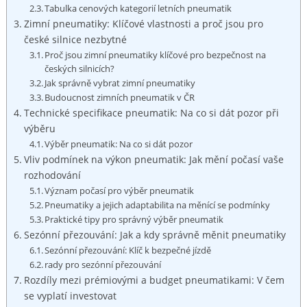
Tabulka cenových kategorií‌ letních⁢ pneumatik
Zimní ⁣pneumatiky: Klíčové vlastnosti a ⁣proč‌ jsou ⁢pro
české ‍silnice ⁤nezbytné
Proč jsou zimní pneumatiky klíčové pro bezpečnost na⁣
českých silnicích?
Jak správně vybrat zimní pneumatiky
Budoucnost ‌zimních pneumatik v ČR
Technické specifikace pneumatik: Na co si​ dát pozor⁢ při
výběru
Výběr pneumatik: Na co ⁤si dát pozor
Vliv ⁣podmínek na​ výkon pneumatik: ​Jak mění počasí ⁣vaše
rozhodování
Význam ​počasí⁢ pro‍ výběr pneumatik
Pneumatiky a jejich adaptabilita ​na měnící ‌se podmínky
Praktické tipy pro správný výběr‌ pneumatik
Sezónní přezouvání: Jak a kdy správně měnit⁤ pneumatiky
Sezónní​ přezouvání:⁣ Klíč ‍k bezpečné jízdě
rady‍ pro ‌sezónní přezouvání
Rozdíly mezi prémiovými a budget pneumatikami: V čem
se vyplatí investovat