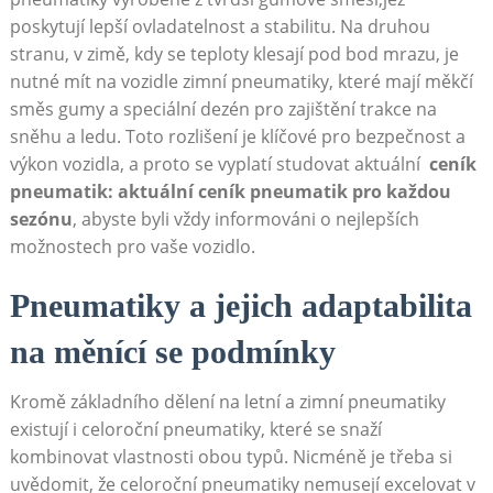
poskytují lepší ovladatelnost⁤ a stabilitu.​ Na druhou
stranu, v zimě, kdy se teploty‌ klesají pod bod ‍mrazu, je
nutné mít na vozidle⁢ zimní pneumatiky, ‌které mají měkčí
směs gumy a⁤ speciální dezén ‍pro zajištění trakce na
sněhu⁢ a ledu. Toto rozlišení je klíčové ⁤pro ⁤bezpečnost a
⁢výkon ⁢vozidla, a proto se vyplatí studovat aktuální ​
ceník
pneumatik: ⁤aktuální ⁣ceník pneumatik pro každou
⁢sezónu
, abyste byli vždy⁤ informováni o ‌nejlepších
možnostech pro vaše vozidlo.
Pneumatiky a jejich adaptabilita ​
na měnící ‌se podmínky
Kromě základního dělení na letní‍ a zimní⁣ pneumatiky
existují i celoroční pneumatiky, které se snaží⁤
kombinovat vlastnosti obou typů. ‌Nicméně je třeba si
uvědomit,⁢ že celoroční pneumatiky ​nemusejí‍ excelovat v