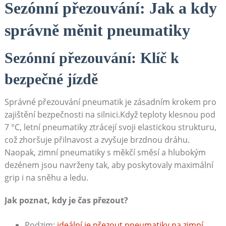
Sezónní přezouvání: Jak a kdy
správně měnit⁤ pneumatiky
Sezónní​ přezouvání:⁣ Klíč ‍k
bezpečné jízdě
Správné přezouvání pneumatik je ​zásadním ⁤krokem⁢ pro
zajištění bezpečnosti na silnici.Když teploty klesnou pod
7 °C, letní pneumatiky ztrácejí svoji elastickou strukturu,
což zhoršuje přilnavost a zvyšuje brzdnou‌ dráhu.
Naopak,‍ zimní pneumatiky s měkčí směsí a hlubokým
dezénem jsou navrženy tak, aby⁤ poskytovaly maximální
grip i na sněhu ​a ledu.
Jak poznat, kdy je čas přezout?
Podzim:
ideální je přezout ⁢pneumatiky na zimní