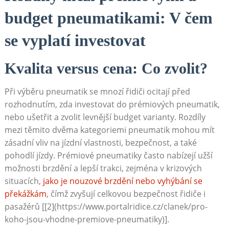
budget pneumatikami: V čem
se vyplatí investovat
Kvalita versus cena:⁤ Co zvolit?
Při výběru⁢ pneumatik ‍se ⁣mnozí řidiči ocitají ⁣před
rozhodnutím, zda ⁤investovat⁢ do prémiových pneumatik,
nebo ušetřit a zvolit levnější budget varianty. Rozdíly
‌mezi ‌těmito dvěma kategoriemi pneumatik mohou mít
zásadní vliv na jízdní vlastnosti, bezpečnost,⁣ a také
pohodlí jízdy. Prémiové pneumatiky často nabízejí užší
možnosti‍ brzdění a lepší trakci, zejména ​v krizových
situacích,
jako je nouzové‌ brzdění ‍nebo vyhýbání se
překážkám
, čímž zvyšují celkovou bezpečnost řidiče i
pasažérů [[2](https://www.portalridice.cz/clanek/pro-
koho-jsou-vhodne-premiove-pneumatiky)].