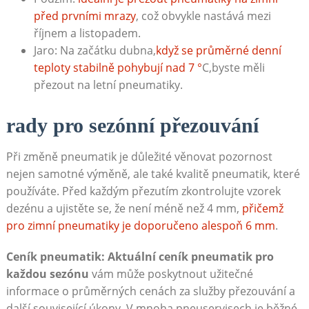
⁣před prvními mrazy
, ⁣což obvykle ‍nastává ​mezi
říjnem a listopadem.
Jaro:⁤ Na začátku dubna,
když se⁢ průměrné denní
teploty‌ stabilně pohybují nad 7 °
C,byste‍ měli
přezout na ⁤letní⁢ pneumatiky.
rady‍ pro ‌sezónní přezouvání
Při změně⁣ pneumatik je důležité ⁣věnovat pozornost
⁣nejen samotné výměně, ale také ‍kvalitě ⁣pneumatik, které
používáte. Před každým přezutím zkontrolujte vzorek⁤
dezénu‌ a ujistěte se, že není méně než 4 mm,
přičemž‌
pro ‍zimní pneumatiky je doporučeno alespoň 6 mm
.
Ceník‌ pneumatik: Aktuální ceník pneumatik ‍pro⁣
každou sezónu
vám může poskytnout užitečné
informace o průměrných cenách za služby přezouvání a
další ⁢související​ úkony. V​ mnoha pneuservisech je⁢ běžné,