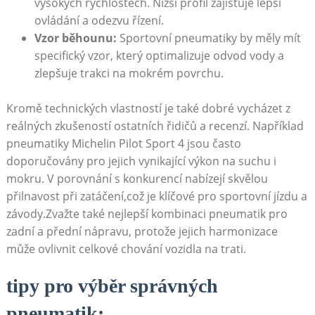
‍vysokých‌ rychlostech. Nižší profil ‌zajišťuje lepší
‍ovládání⁢ a odezvu řízení.
Vzor běhounu:
Sportovní ​pneumatiky by měly ⁢mít
‍specifický vzor, který optimalizuje ⁢odvod vody‌ a
zlepšuje trakci na mokrém povrchu.
Kromě technických vlastností ‍je také dobré vycházet z
reálných zkušeností ostatních řidičů ‌a recenzí. Například
pneumatiky Michelin Pilot Sport 4 jsou často
doporučovány pro​ jejich vynikající ⁤výkon na suchu i
mokru. V porovnání s konkurencí‍ nabízejí skvělou
přilnavost při zatáčení,což ⁣je klíčové pro sportovní jízdu a
závody.Zvažte také ‍nejlepší kombinaci pneumatik pro
zadní⁣ a přední nápravu,​ protože jejich harmonizace
může‌ ovlivnit‌ celkové ⁣chování vozidla na trati.
tipy⁢ pro výběr ​správných
pneumatik: