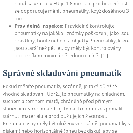
hloubka vzorku v​ EU je‍ 1,6 mm, ale pro​ bezpečnost‍
se doporučuje měnit pneumatiky, když dosáhnou 3
mm.
Pravidelná inspekce:
Pravidelně kontrolujte
pneumatiky na jakékoli⁢ známky poškození, jako​ jsou
praskliny,⁢ boule nebo cizí objekty.Pneumatiky, které
jsou⁤ starší než ⁣pět let, ⁣by⁤ měly být kontrolovány
odborníkem minimálně jednou ročně [[1]]
Správné ⁢skladování‌ pneumatik
Pokud měníte pneumatiky⁢ sezónně,⁣ je také důležité
vhodné skladování. Udržujte pneumatiky na chladném,
suchém a temném místě, chráněné před přímým‍
slunečním zářením a zdroji tepla. To⁢ pomůže zpomalit
stárnutí materiálu a prodloužit jejich životnost.
Pneumatiky by​ měly⁣ být⁤ uloženy vertikálně (pneumatiky​ s‌
diskem) ‍nebo horizontálně‍ (pneu bez disku), aby se