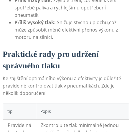
Příliš nízký tlak:
zvyšuje tření, což vede k ‍větší
‍spotřebě paliva a rychlejšímu opotřebení‌
pneumatik.
Příliš vysoký tlak:
Snižuje styčnou plochu,což
může ⁤způsobit méně efektivní přenos výkonu⁢ z
motoru na silnici.
Praktické rady pro udržení
správného tlaku
Ke zajištění optimálního​ výkonu ⁣a⁢ efektivity⁤ je důležité
pravidelně kontrolovat tlak v pneumatikách. Zde je
několik doporučení:
tip
Popis
Pravidelná
Zkontrolujte tlak⁣ minimálně​ jednou