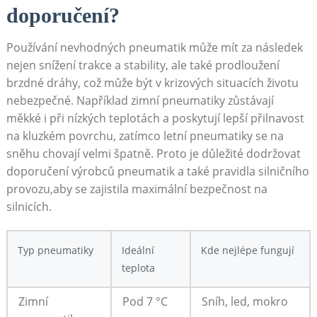
doporučení?
Používání nevhodných pneumatik‍ může mít za následek
nejen snížení trakce a ‍stability, ale také prodloužení
brzdné dráhy, což​ může ‍být v krizových situacích životu
⁤nebezpečné. Například zimní pneumatiky zůstávají
⁤měkké⁤ i při nízkých teplotách a‍ poskytují⁣ lepší přilnavost
na kluzkém povrchu, zatímco letní ‌pneumatiky ⁢se na
sněhu chovají velmi špatně. Proto je důležité dodržovat
doporučení výrobců pneumatik a také pravidla silničního⁤
provozu,aby se zajistila maximální bezpečnost na
silnicích.
Typ ​pneumatiky
Ideální
Kde nejlépe fungují
teplota
Zimní
Pod 7 °C
Sníh, led, mokro