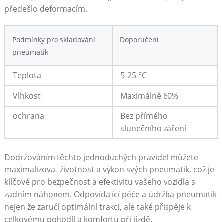
předešlo deformacím.
Podmínky pro skladování
Doporučení
pneumatik
Teplota
5-25 ⁢°C
Vlhkost
Maximálně 60%
ochrana
Bez‌ přímého
slunečního záření
Dodržováním těchto jednoduchých pravidel ⁢můžete
maximalizovat životnost a ‌výkon svých pneumatik, což je
klíčové pro bezpečnost‍ a‍ efektivitu ‌vašeho vozidla⁢ s
zadním náhonem. Odpovídající⁢ péče​ a údržba pneumatik
nejen že⁣ zaručí optimální ⁢trakci, ale také přispěje​ k
celkovému pohodlí a komfortu ‌při jízdě.