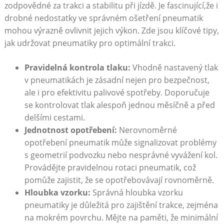
zodpovědné za‌ trakci a stabilitu při jízdě. Je fascinující,že ⁣i
drobné nedostatky ve⁣ správném ošetření ⁣pneumatik
mohou ‌výrazně ‍ovlivnit ​jejich ‌výkon. Zde​ jsou klíčové​ tipy,
jak udržovat pneumatiky pro optimální trakci.
Pravidelná kontrola tlaku:
Vhodně nastavený ⁢tlak‍
v pneumatikách je ​zásadní nejen pro⁤ bezpečnost,
ale⁣ i pro efektivitu⁢ palivové ⁣spotřeby. Doporučuje
‌se kontrolovat tlak alespoň jednou měsíčně a před
delšími cestami.
Jednotnost ​opotřebení:
‌Nerovnoměrné
opotřebení ⁣pneumatik‌ může‌ signalizovat problémy
s‍ geometrií podvozku nebo​ nesprávné ⁤vyvážení kol.
Provádějte⁣ pravidelnou rotaci pneumatik, což
pomůže ​zajistit, že se⁢ opotřebovávají rovnoměrně.
Hloubka⁢ vzorku:
Správná⁢ hloubka vzorku
pneumatiky je důležitá​ pro zajištění​ trakce, zejména
na mokrém povrchu.‌ Mějte na paměti, že minimální