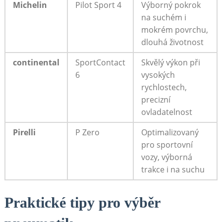
Michelin
Pilot ‌Sport 4
Výborný​ pokrok
na suchém i
mokrém povrchu,
​dlouhá⁣ životnost
continental
SportContact
Skvělý výkon při
6
vysokých
rychlostech,
precizní
ovladatelnost
Pirelli
P Zero
Optimalizovaný
pro sportovní
⁣vozy, výborná
trakce‍ i na⁢ suchu
Praktické ⁤tipy pro výběr