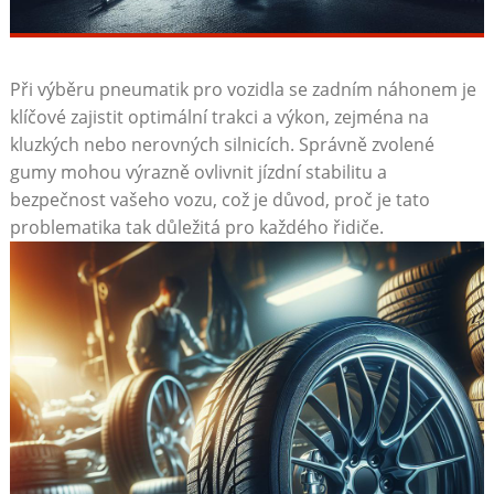
Při výběru ⁢pneumatik pro vozidla se⁤ zadním náhonem je
klíčové zajistit optimální trakci a výkon, zejména na
kluzkých nebo nerovných silnicích. ​Správně zvolené
gumy⁣ mohou výrazně ovlivnit jízdní stabilitu⁢ a
bezpečnost vašeho vozu, což je důvod, ⁤proč ‌je tato
problematika tak důležitá pro každého řidiče.