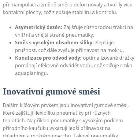
při⁢ manipulaci⁢ a⁢ změně⁢ směru deformovaly a tvořily více
kontaktní plochy, což zlepšuje stabilitu ⁤a kontrolu.
Asymetrický ⁣dezén:
Zajišťuje různorodou trakci na
⁢vnitřní​ a vnější straně pneumatiky.
Směs s vysokým obsahem ⁣siliky:
zlepšuje
pružnost, což dále⁤ zvyšuje přilnavost na mokru.
Kanalizace​ pro odvod vody:
optimalizované‍ drážky
pomáhají efektivně odvádět vodu, což snižuje ​riziko
aquaplaningu.
Inovativní gumové směsi
Dalším klíčovým prvkem jsou inovativní gumové⁤ směsi,
které ‍zajišťují flexibilitu pneumatiky ‍při různých
teplotách. Například ⁢pneumatiky s vysokým podílem
přírodního kaučuku vykazují lepší‌ přilnavost ⁢na
chladném a mokrém povrchu. Takové pneumatiky