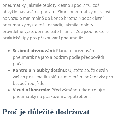
pneumatiky,⁣ jakmile teploty klesnou⁤ pod 7 °C, ‍což
obvykle nastává na podzim. Zimní pneumatiky musí být
na vozidle minimálně do konce března.Naopak letní⁣
pneumatiky byste‌ měli nasadit, jakmile teploty
pravidelně vystoupí nad⁣ tuto‌ hranici.‌ Zde jsou některé
praktické tipy pro přezouvání pneumatik:
Sezónní⁣ přezouvání:
Plánujte přezouvání
pneumatik na ​jaro ⁣a podzim podle předpovědi
počasí.
Kontrola hloubky dezénu:
⁣Ujistěte se, že dezén
vašich pneumatik splňuje minimální požadavky⁣ pro
⁣bezpečnou jízdu.
Vizuální kontrola:
Před⁤ výměnou⁢ zkontrolujte
pneumatiky ⁣na poškození a opotřebení.
Proč je důležité dodržovat