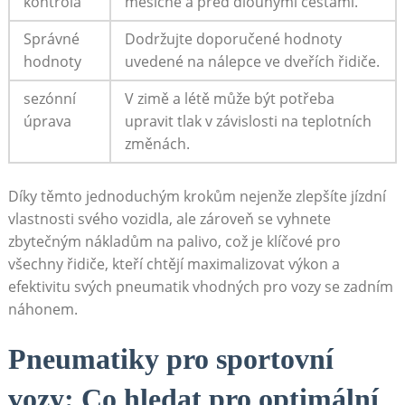
kontrola
⁤měsíčně a před dlouhými cestami.
Správné
Dodržujte doporučené hodnoty
hodnoty
‌uvedené na nálepce ve dveřích řidiče.
sezónní
V‌ zimě a létě může být potřeba
úprava
‌upravit tlak v závislosti na teplotních
změnách.
Díky těmto jednoduchým krokům nejenže zlepšíte jízdní
vlastnosti svého vozidla, ale zároveň se vyhnete⁢
zbytečným‍ nákladům​ na ⁤palivo, což je klíčové pro
všechny řidiče, kteří chtějí maximalizovat výkon a
efektivitu ‍svých ⁢pneumatik vhodných pro⁢ vozy ⁤se zadním
náhonem.
Pneumatiky pro sportovní
vozy: Co hledat pro optimální​