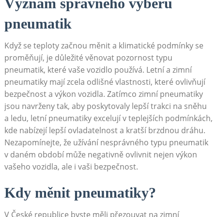
Význam⁤ správného ⁤výběru
⁣pneumatik
Když se‌ teploty začnou měnit a klimatické⁣ podmínky se
proměňují, je ‍důležité věnovat​ pozornost⁢ typu⁤
pneumatik, ‌které vaše vozidlo používá. Letní⁤ a zimní
‍pneumatiky mají zcela‌ odlišné vlastnosti,⁣ které ovlivňují
bezpečnost a‍ výkon vozidla. Zatímco zimní pneumatiky
jsou navrženy tak, aby poskytovaly lepší trakci na ‌sněhu
a ledu, letní pneumatiky⁤ excelují v teplejších podmínkách,
kde nabízejí⁣ lepší ovladatelnost a kratší brzdnou ⁣dráhu.
Nezapomínejte,‌ že užívání nesprávného typu ⁣pneumatik
v⁢ daném⁣ období může⁢ negativně ⁢ovlivnit​ nejen výkon
vašeho vozidla, ⁢ale i vaši⁢ bezpečnost.
Kdy měnit ‌pneumatiky?
V České republice byste ​měli ​přezouvat ‌na zimní