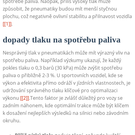
spotřebě ​paliva. Naopak,⁣ příliš⁣ vysoký ⁣tlak může
způsobit,​ že pneumatiky budou mít menší‍ styčnou
plochu, což negativně ovlivní stabilitu a ​přilnavost vozidla
[[1]]
.
dopady tlaku na spotřebu paliva
Nesprávný tlak​ v⁤ pneumatikách může mít⁢ výrazný vliv na
spotřebu paliva. Například výzkumy ukazují, ⁤že každý
pokles tlaku o 0,3 barů (30 kPa) může ‍zvýšit spotřebu
paliva o přibližně 2-3 %. U⁢ sportovních vozidel, ⁢kde se​
výkon ⁣a ⁣efektivita⁣ přímo odráží v jízdních⁤ vlastnostech, je
udržování⁤ správného tlaku klíčové ⁢pro optimalizaci
výkonu
[[2]]
.Tento faktor je zvlášť důležitý pro vozy se
zadním náhonem, kde optimální trakce může být klíčem​
k ‌dosažení nejlepších výsledků na silnici nebo ‍závodním
okruhu.