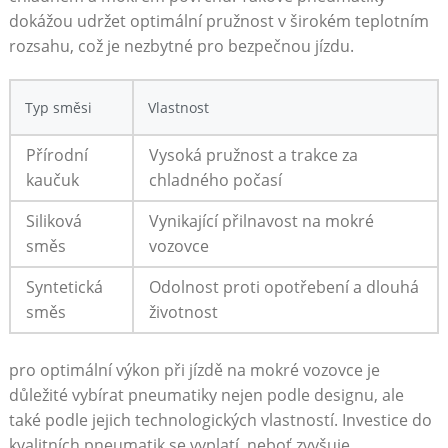
‍dokážou udržet optimální pružnost v širokém teplotním
⁣rozsahu, což ⁣je nezbytné pro ⁣bezpečnou jízdu.
Typ směsi
Vlastnost
Přírodní
Vysoká pružnost a trakce za
kaučuk
chladného počasí
Siliková
Vynikající přilnavost na mokré
směs
vozovce
Syntetická
Odolnost ‍proti opotřebení a ‍dlouhá
směs
životnost
pro optimální výkon při jízdě na mokré​ vozovce je
⁤důležité vybírat pneumatiky nejen podle designu, ale
také podle jejich ⁣technologických vlastností. Investice do
kvalitních pneumatik se vyplatí, ⁣neboť ‌zvyšuje