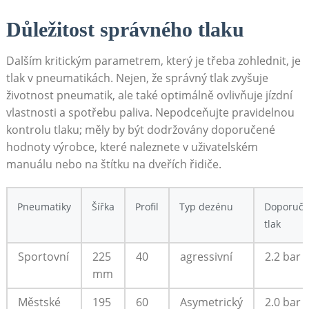
Důležitost ‍správného tlaku
Dalším kritickým parametrem, ⁢který ⁤je‌ třeba zohlednit, je
tlak v pneumatikách. Nejen, že správný tlak zvyšuje
⁣životnost pneumatik, ale také​ optimálně ‌ovlivňuje jízdní
vlastnosti a spotřebu paliva. Nepodceňujte⁢ pravidelnou
kontrolu ⁣tlaku; měly by být​ dodržovány doporučené
hodnoty ‍výrobce, které naleznete v uživatelském
manuálu nebo na štítku ‍na dveřích řidiče.
Pneumatiky
Šířka
Profil
Typ dezénu
Doporuče
‌tlak
Sportovní
225
40
agressivní
2.2 bar
mm
Městské
195
60
Asymetrický
2.0 bar