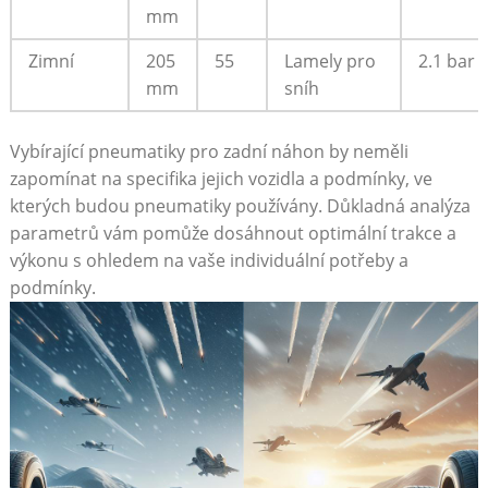
mm
Zimní
205
55
Lamely pro
2.1‌ bar
mm
sníh
Vybírající ⁢pneumatiky pro zadní ⁤náhon by neměli
zapomínat na specifika jejich vozidla a podmínky, ve
kterých budou pneumatiky používány. Důkladná⁤ analýza⁣
parametrů vám pomůže dosáhnout⁣ optimální⁢ trakce a
výkonu s ohledem ​na vaše individuální potřeby a⁣
podmínky.