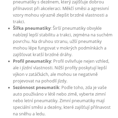
pneumatiky s dezénem, který zajišťuje⁣ dobrou‍
přilnavost při akceleraci. Měkčí směsi a agresivní
vzory mohou výrazně zlepšit ​brzdné vlastnosti a
trakci.
Šířka pneumatiky
: Širší pneumatiky obvykle
nabízejí lepší ‍stabilitu ⁢a⁣ trakci, zejména na suchém
povrchu. Na druhou stranu, užší ⁤pneumatiky
mohou lépe ‌fungovat v ⁣mokrých podmínkách a
zajišťovat kratší brzdné dráhy.
Profil pneumatiky
: Profil ovlivňuje nejen vzhled,⁣
ale i jízdní vlastnosti. Nižší profily⁢ poskytují ⁢lepší
výkon‍ v zatáčkách, ale mohou se negativně
⁣projevovat‍ na pohodlí​ jízdy.
Sezónnost pneumatik
: Podle toho, zda​ je ​vaše
auto používáno v létě nebo zimě, vyberte zimní‌
nebo letní pneumatiky. Zimní pneumatiky mají
speciální směsi a ⁤dezény, které zajišťují⁢ přilnavost
na sněhu a ​ledu.