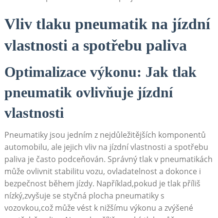
Vliv tlaku pneumatik⁢ na jízdní
vlastnosti a ‍spotřebu paliva
Optimalizace výkonu: Jak ​tlak ​
pneumatik ovlivňuje⁣ jízdní
vlastnosti
Pneumatiky jsou jedním ⁤z nejdůležitějších komponentů
automobilu, ⁣ale jejich vliv na jízdní vlastnosti ​a‌ spotřebu
paliva je⁢ často podceňován.⁤ Správný ⁤tlak ‌v⁤ pneumatikách
může ovlivnit​ stabilitu vozu, ovladatelnost a dokonce i
bezpečnost‌ během jízdy. Například,pokud je tlak⁢ příliš
nízký,zvyšuje se styčná plocha​ pneumatiky ‌s⁤
vozovkou,což může​ vést k nižšímu výkonu⁣ a zvýšené