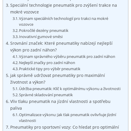
Speciální technologie⁣ pneumatik pro ⁢zvýšení‌ trakce na
mokré⁣ vozovce
Význam speciálních technologií pro trakci na mokré
vozovce
Pokročilé⁤ dezény pneumatik
Inovativní gumové směsi
Srovnání značek: Které pneumatiky nabízejí⁣ nejlepší
výkon pro zadní náhon?
Význam ‍správného výběru⁤ pneumatik pro​ zadní náhon
Nejlepší⁣ značky pro ⁤zadní‍ náhon
Praktické ⁤tipy pro výběr pneumatik
jak správně udržovat ⁣pneumatiky pro⁢ maximální
životnost⁢ a výkon?
Údržba pneumatik: Klíč k optimálnímu výkonu a‍ životnosti
Správné ⁢skladování‌ pneumatik
Vliv tlaku pneumatik⁢ na jízdní vlastnosti a ‍spotřebu
paliva
Optimalizace výkonu: Jak ​tlak ​pneumatik ovlivňuje⁣ jízdní
vlastnosti
Pneumatiky pro sportovní vozy: Co hledat pro optimální​