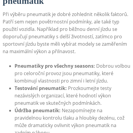
pneumatik
Při výběru pneumatik je ⁣dobré zohlednit‌ několik faktorů.
Patří ‌sem nejen povětrnostní⁣ podmínky, ale také typ‌
použití vozidla. Například pro běžnou denní jízdu se
doporučují pneumatiky s delší ​životností, zatímco pro
sportovní jízdu byste měli vybírat modely​ se zaměřením
na⁣ maximální⁤ výkon a přilnavost.
Pneumatiky pro všechny ‌seasons:
Dobrou volbou​
pro celoroční‍ provoz ‍jsou pneumatiky, které
kombinují vlastnosti ⁣pro zimní ‌i letní jízdu.
Testování⁣ pneumatik:
Prozkoumejte⁢ testy
nezávislých organizací, které ​hodnotí výkon
pneumatik ve skutečných podmínkách.
Údržba⁣ pneumatik:
Nezapomínejte⁢ na
pravidelnou kontrolu tlaku a ⁣hloubky dezénu, což
může⁤ dramaticky ovlivnit výkon pneumatik na
zadním náhonu.