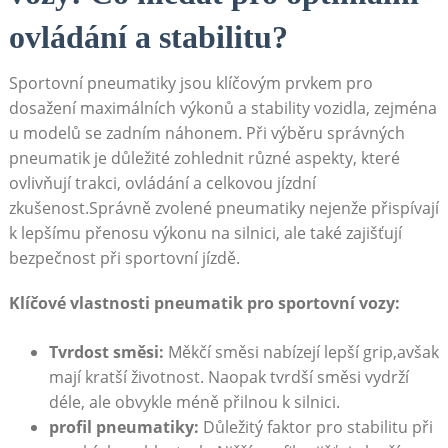
ovládání a‌ stabilitu?
Sportovní pneumatiky jsou klíčovým prvkem pro
dosažení maximálních ‍výkonů ‍a stability vozidla,‌ zejména
u modelů se zadním náhonem. Při ‌výběru správných‍
pneumatik je ​důležité zohlednit různé aspekty, které ​
ovlivňují trakci, ovládání a⁣ celkovou jízdní
zkušenost.Správně zvolené pneumatiky nejenže přispívají
k‍ lepšímu přenosu ⁣výkonu na silnici, ale také zajišťují
bezpečnost při sportovní jízdě.
Klíčové vlastnosti ​pneumatik pro sportovní vozy:
Tvrdost směsi:
‍Měkčí směsi nabízejí lepší grip,avšak
mají kratší‍ životnost. Naopak tvrdší ⁤směsi vydrží
déle, ale obvykle ​méně přilnou k silnici.
profil ⁢pneumatiky:
Důležitý faktor pro stabilitu při