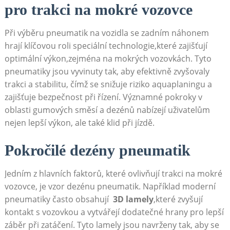
pro trakci na mokré vozovce
Při⁢ výběru pneumatik na vozidla se ⁢zadním náhonem
hrají ‍klíčovou⁢ roli speciální technologie,které ⁢zajišťují
optimální výkon,zejména na mokrých vozovkách. ⁤Tyto
‍pneumatiky jsou vyvinuty tak, aby efektivně​ zvyšovaly
trakci a stabilitu, čímž se snižuje⁣ riziko aquaplaningu a
⁤zajišťuje ​bezpečnost při řízení. Významné pokroky v
oblasti gumových směsí a dezénů nabízejí uživatelům
nejen⁤ lepší‍ výkon, ale také klid při jízdě.
Pokročilé⁤ dezény pneumatik
Jedním z hlavních⁢ faktorů, které ovlivňují trakci na mokré
vozovce, je vzor dezénu pneumatik. ⁤Například moderní
pneumatiky často obsahují ⁢
3D ‍lamely
,které zvyšují
kontakt ‍s vozovkou a vytvářejí dodatečné hrany pro ‍lepší
záběr při⁣ zatáčení. Tyto lamely jsou ⁣navrženy tak, aby se