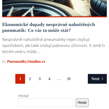
Ekonomické dopady nesprávně nahuštěných
pneumatik: Co vás to může stát?
Nesprávně nahuštěné pneumatiky nejen zvyšují
opotřebení, ale také snižují palivovou účinnost. V zimě či
letním vedru může …
by
Pneumatiky24online.cz
Stránkování
1
2
3
4
…
31
Next
příspěvků
Hledat
Hledat