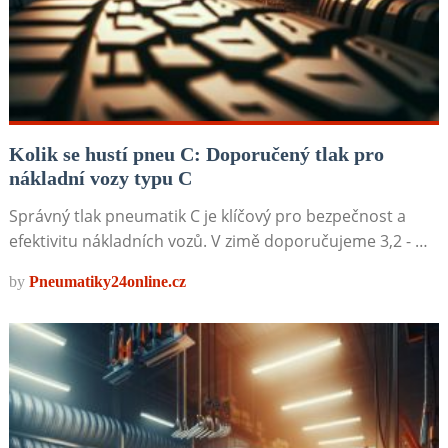
Kolik se hustí pneu C: Doporučený tlak pro
nákladní vozy typu C
Správný tlak pneumatik C je klíčový pro bezpečnost a
efektivitu nákladních vozů. V zimě doporučujeme 3,2 - …
by
Pneumatiky24online.cz