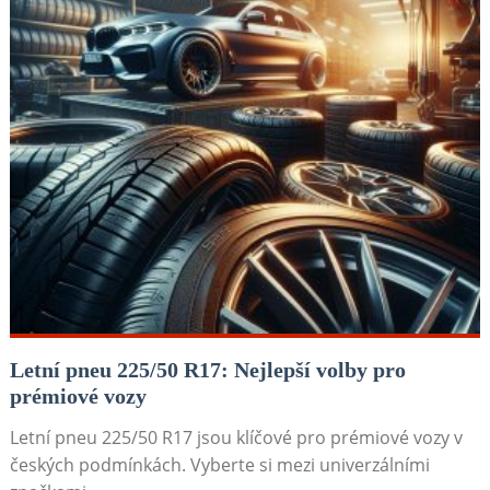
Letní pneu 225/50 R17: Nejlepší volby pro
prémiové vozy
Letní pneu 225/50 R17 jsou klíčové pro prémiové vozy v
českých podmínkách. Vyberte si mezi univerzálními