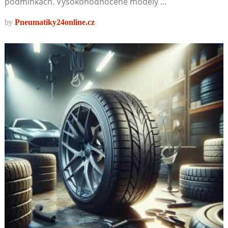
podmínkách. Vysokohodnocené modely …
by
Pneumatiky24online.cz