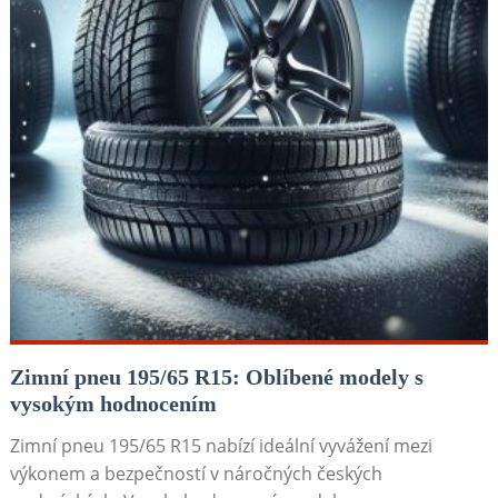
Zimní pneu 195/65 R15: Oblíbené modely s
vysokým hodnocením
Zimní pneu 195/65 R15 nabízí ideální vyvážení mezi
výkonem a bezpečností v náročných českých