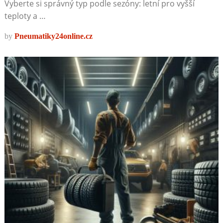
Vyberte si správný typ podle sezóny: letní pro vyšší
teploty a …
by
Pneumatiky24online.cz