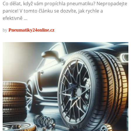
Co dělat, když vám propíchla pneumatiku? Nepropadejte
panice! V tomto článku se dozvíte, jak rychle a
efektivně …
by
Pneumatiky24online.cz