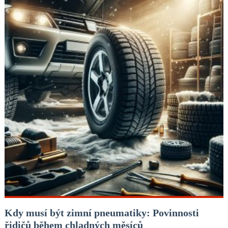
Kdy musí být zimní pneumatiky: Povinnosti
řidičů během chladných měsíců