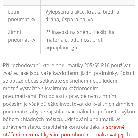
Letní
Vylepšená trakce, krátká brzdná
pneumatiky
dráha, úspora ⁤paliva
Zimní
Přilnavost na sněhu, flexibilita
pneumatiky
materiálu, odolnost proti
aquaplaningu
Při rozhodování, které ‍pneumatiky 205/55 R16 používat,
zvažte, jaké jsou vaše každodenní jízdní podmínky. Pokud
se pouze občas setkáváte se sněhem nebo ledem,
možná vystačíte s ​kvalitními každoročními
pneumatikami. Pro oblasti s pravidelným​ zimním
počasím je však důležité investovat do kvalitních ​zimních
pneumatik, aby se zajistila maximální ‌bezpečnost a výkon
během chladných měsíců.⁢ Udržování ⁤pneumatik ve
správném stavu, pravidelná kontrola tlaku a
správné
otáčení pneumatiky vám pomohou optimalizovat jejich