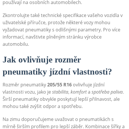
používají na osobních automobilech.
Zkontrolujte také technické specifikace vašeho vozidla v
uživatelské příručce, protože některé vozy mohou ​
vyžadovat pneumatiky s odlišnými⁣ parametry. Pro více
informací, navštivte plněným stránku výrobce
automobilu.
Jak ovlivňuje rozměr
pneumatiky jízdní vlastnosti?
Rozměr pneumatiky
205/55 R16
⁣ovlivňuje jízdní
vlastnosti vozu, ‍jako ‍je
stabilita
,
komfort
a
spotřeba paliva
.⁤
Širší pneumatiky obvykle ⁢poskytují lepší přilnavost, ale
mohou také zvýšit odpor ‌a spotřebu.
Na zimu doporučujeme⁣ uvažovat‌ o pneumatikách s
mírně‍ širším profilem pro lepší záběr. Kombinace šířky ⁣a