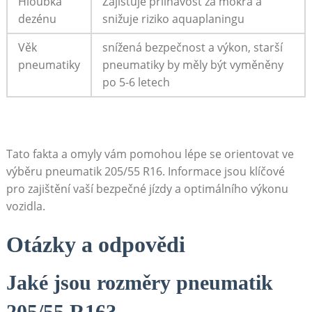
Hloubka
Zajišťuje přilnavost ‍za mokra a
dezénu
⁣snižuje riziko aquaplaningu
Věk
snížená bezpečnost a výkon, starší
pneumatiky
pneumatiky by měly být vyměněny
po ​5-6 letech
Tato fakta a omyly vám⁣ pomohou lépe se orientovat ve
výběru pneumatik 205/55 R16. ‌Informace jsou klíčové
pro zajištění vaší bezpečné jízdy a optimálního výkonu
vozidla.
Otázky a odpovědi
Jaké jsou rozměry ‍pneumatik
205/55 R16?