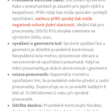
tlaku ‌v⁤ pneumatikách je zásadní pro jejich výdrž a
bezpečnost. ‌Příliš nízký tlak může způsobit rychlejší
opotřebení,
zatímco příliš vysoký tlak může
negativně ovlivnit jízdní vlastnosti
. Ideální tlak ‍pro
pneumatiky​ 205/55 R16 obvykle naleznete ve
výrobním štítku vozu.
vyvážení a ​geometrie kol:
Správné vyvážení kol a
geometrii je důležité pravidelně kontrolovat.
Nevyvážená kola mohou způsobovat vibrace a
nerovnoměrné opotřebení pneumatik. Když se
mění pneumatiky,je dobré zkontrolovat i geometrii.
rotace pneumatik:
Napomáhá rovnému
opotřebení tím,⁣ že pravidelně měníte přední a zadní
pneumatiky. Doporučuje se to provádět každých ‌8
000 až 10 000 kilometrů nebo při výměně
pneumatik.
Údržba dezénu:
Pravidelně kontrolujte hloubku