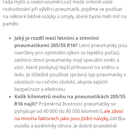
řada mýtů a nedorozumění,což může ovlivnit vaše
rozhodování při výběru‌ pneumatik. pojďme se podívat
na ‍některé běžné otázky a omyly, které‌ byste měli mít‍ na
paměti.
Jaký je rozdíl mezi⁤ letními a zimními
⁣pneumatikami ​205/55 R16?
Letní pneumatiky ⁣jsou
navrženy pro optimální ⁣výkon za teplého počasí,
zatímco zimní pneumatiky mají speciální směs a
vzor,⁣ které poskytují lepší⁤ přilnavost na sněhu a
ledu. Je důležité⁢ používat správný typ pneumatiky v
⁤závislosti na ročním období, abyste⁣ zajistili
bezpečnost a efektivitu.
Kolik kilometrů mohu‍ na pneumatikách 205/55
R16 najít?
Průměrná životnost pneumatiky se
pohybuje od 40 000 do 80 000 kilometrů,
ale závisí
na mnoha faktorech jako jsou jízdní⁤ návyky
,údržba
vozidla a podmínky silnice. Je dobré pravidelně