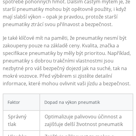
spotřebě ‌pohonných hmot. Dalším‌ častým mýtem je, že
starší‌ pneumatiky mohou být opětovně použity, i když
mají slabší výkon – opak je ​pravdou, protože‌ starší
pneumatiky ztrácí svou přilnavost⁢ a ‍bezpečnost.
Je také klíčové ⁣mít⁣ na paměti, že pneumatiky nesmí⁤ být
zakoupeny pouze na základě ceny. Kvalita, značka ⁢a
specifikace pneumatiky by měly být prioritou. Například,
pneumatiky s dobrou trakčními‍ vlastnostmi jsou
nezbytné pro váš ​bezpečný ​dojezd ‍jak na suché, tak na
mokré vozovce. Před výběrem‍ si zjistěte detailní
informace, které mohou ovlivnit vaši jízdu a bezpečnost.
Faktor
Dopad na výkon ⁢pneumatik
Správný
Optimalizuje palivovou účinnost a
tlak
zajišťuje ⁣delší životnost pneumatik