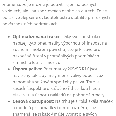
znamená, že je možné je použít nejen na⁤ běžných
vozidlech, ale i na sportovních osobních autech. To se
odráží ve zlepšené ovladatelnosti a stabilitě při různých
povětrnostních podmínkách.
Optimalizovaná trakce:
Díky‌ své ‍konstrukci
nabízejí tyto pneumatiky výbornou přilnavost na
suchém i mokrém povrchu, což⁢ je klíčové pro
⁤bezpečné řízení v proměnlivých podmínkách
‌zimních a​ letních měsíců.
Úspora paliva:
Pneumatiky 205/55 R16 jsou
navrženy ⁣tak, ⁤aby měly menší valivý odpor, což
napomáhá snižování spotřeby​ paliva. ⁣Toto je
zásadní aspekt ​pro ⁣každého řidiče, kdo hledá
efektivitu‌ a‍ úsporu ⁤nákladů na ‍pohonné hmoty.
Cenová dostupnost:
Na trhu je široká škála značek
a modelů pneumatik v tomto⁢ rozměru, což
znamená, že si každý může vybrat dle svých