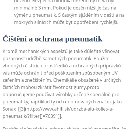
dezénu. Bezpečná hloubka dezénu by měla být
minimálně 3 mm. ​Pokud ‌je dezén⁢ nižší,je‌ čas na
výměnu pneumatik. S ​častým sjížděním v dešti a na
mokrých silnicích může ⁤být opotřebení rychlejší.
Čištění ⁣a ochrana pneumatik
Kromě mechanických aspektů je také důležité věnovat
pozornost údržbě‌ samotných pneumatik. Použití
vhodných čisticích prostředků a ochranných přípravků
vás může ochránit před poškozením způsobeným ⁣UV
zářením a znečištěním. Chemikálie obsažené⁢ v určitých
čističích mohou zkrátit životnost gumy,proto
doporučujeme používat výrobky určené speciálně pro
pneumatiky,například ty od renomovaných‌ značek jako
⁢Sonax ⁤ [[3](https://www.ahifi.sk/udrzba-alu-kolies-a-
pneumatik/?filter[]=76391)].
Dodržováním těchto‍ jednoduchých kroků zabezpečíte, že