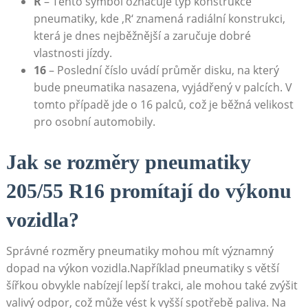
R
– Tento symbol označuje typ konstrukce
⁣pneumatiky, kde ‚R‘ znamená radiální konstrukci,
která je dnes nejběžnější a zaručuje dobré
vlastnosti jízdy.
16
– Poslední číslo ⁢uvádí⁣ průměr disku,⁣ na​ který
bude pneumatika ‌nasazena, vyjádřený v palcích. V
tomto případě jde o ⁤16 palců, což je běžná​ velikost
pro osobní automobily.
Jak ‍se rozměry pneumatiky
205/55 R16 promítají do výkonu
⁣vozidla?
Správné rozměry pneumatiky mohou mít významný
dopad na ‌výkon vozidla.Například pneumatiky s větší⁢
šířkou obvykle nabízejí lepší trakci, ale mohou⁢ také zvýšit
valivý odpor, což může vést k vyšší spotřebě paliva. Na