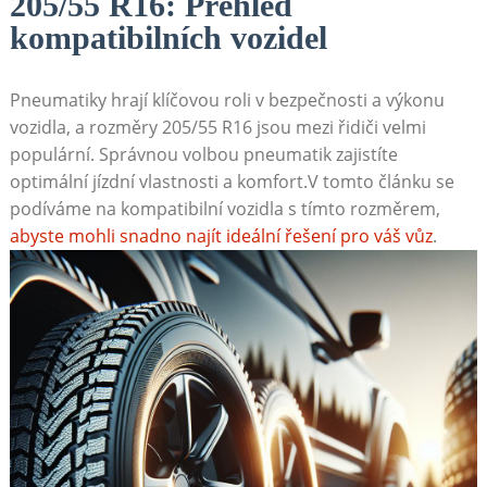
205/55 R16: Přehled
kompatibilních vozidel
Pneumatiky hrají klíčovou roli v bezpečnosti a výkonu
vozidla, a rozměry 205/55 R16 jsou mezi⁣ řidiči velmi
populární. Správnou volbou pneumatik zajistíte
optimální jízdní vlastnosti a komfort.V tomto článku ‌se
podíváme na kompatibilní vozidla ⁢s tímto rozměrem,
abyste mohli snadno najít ideální řešení pro váš vůz
.