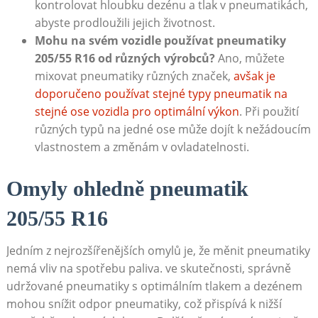
kontrolovat hloubku dezénu a tlak v pneumatikách,
abyste prodloužili jejich životnost.
Mohu na svém vozidle používat⁤ pneumatiky
205/55⁢ R16 od různých výrobců?
Ano, můžete
mixovat pneumatiky různých značek,
avšak je
doporučeno ‌používat stejné typy pneumatik na
stejné ose vozidla pro optimální výkon
. Při⁣ použití
různých typů na jedné ose může dojít k nežádoucím
vlastnostem a změnám v ovladatelnosti.
Omyly ohledně pneumatik
⁤205/55​ R16
Jedním z⁢ nejrozšířenějších omylů je, že měnit pneumatiky
nemá vliv na spotřebu paliva. ve skutečnosti, správně
udržované pneumatiky s optimálním tlakem a dezénem
mohou snížit odpor pneumatiky, což přispívá k​ nižší