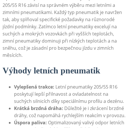
205/55 R16 ⁢závisí na správném výběru mezi letními a
zimními pneumatikami. Každý typ ⁣pneumatik je navržen
tak, aby splňoval specifické požadavky na různorodé
jízdní podmínky.‌ Zatímco letní pneumatiky excelují na
suchých⁣ a mokrých vozovkách při vyšších teplotách,
zimní pneumatiky‍ dominuji ​při nízkých teplotách a na
sněhu, což je zásadní pro bezpečnou jízdu v zimních
měsících.
Výhody letních pneumatik
Vylepšená trakce:
Letní pneumatiky 205/55 R16
poskytují lepší přilnavost a ovladatelnost ‌na
suchých silnicích díky speciálnímu ⁤profilu a dezénu.
Krátká brzdná dráha:
⁤Důležité je i zkrácení brzdné
dráhy, ⁢což napomáhá rychlejším ⁢reakcím v provozu.
Úspora paliva:
Optimalizovaný valivý odpor letních