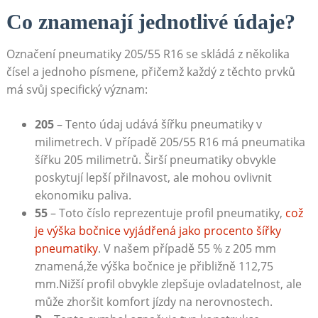
Co znamenají jednotlivé údaje?
Označení pneumatiky 205/55 R16 se skládá z několika
čísel⁣ a jednoho písmene, přičemž každý z těchto prvků
má svůj specifický‌ význam:
205
– Tento údaj udává šířku pneumatiky v
milimetrech. V případě 205/55 R16 má pneumatika
šířku 205 milimetrů. Širší pneumatiky obvykle
poskytují lepší přilnavost, ale mohou ovlivnit
ekonomiku paliva.
55
– Toto číslo reprezentuje profil pneumatiky, ‌
což
je výška bočnice vyjádřená jako procento šířky
⁤pneumatiky
. V našem případě 55 % z 205 mm
znamená,že výška bočnice je přibližně 112,75
mm.Nižší profil obvykle zlepšuje ovladatelnost, ⁤ale
může zhoršit komfort jízdy na nerovnostech.