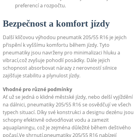
preferencí a rozpočtu.
Bezpečnost a komfort jízdy
Další klíčovou výhodou pneumatik⁢ 205/55 R16 ​je jejich
přispění k vyššímu komfortu během jízdy. Tyto
pneumatiky jsou navrženy pro minimalizaci‍ hluku a
vibrací,což zvyšuje pohodlí posádky. Dále jejich
schopnost absorbovat nárazy z nerovností ⁢silnice
zajišťuje ⁣stabilitu a​ plynulost⁢ jízdy.
Vhodné pro různé podmínky
Ať už se jedná o klidné městské jízdy, nebo delší vyjíždění
na dálnici, pneumatiky 205/55 R16 se osvědčují ve všech
typech situací. Díky své ⁢konstrukci ⁢a designu dezénu jsou
schopny‍ efektivně‌ odvodňovat vodu a zamezit
aquaplaningu, což je zejména důležité během deštivého
počasí.
Ve shrnutí,pneumatiky 205/55 R16 nabízejí