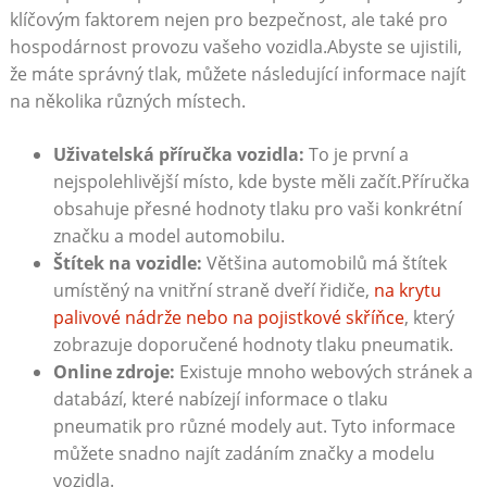
klíčovým faktorem nejen pro⁣ bezpečnost, ale také pro
hospodárnost provozu vašeho vozidla.Abyste se ujistili,
že máte správný tlak, můžete následující informace najít
na několika různých místech.
Uživatelská příručka vozidla:
To⁢ je ‍první a
nejspolehlivější místo,‌ kde byste měli začít.Příručka
obsahuje přesné hodnoty tlaku pro vaši⁤ konkrétní
značku a model automobilu.
Štítek na vozidle:
‌Většina ​automobilů má štítek
umístěný na vnitřní straně dveří ‍řidiče,
na krytu
palivové nádrže nebo na pojistkové skříňce
, který
zobrazuje doporučené hodnoty tlaku pneumatik.
Online zdroje:
Existuje mnoho webových stránek a
databází, které nabízejí informace o tlaku
‌pneumatik pro ⁣různé modely aut. Tyto informace
můžete snadno najít zadáním značky a modelu
vozidla.