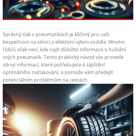
Správný tlak v pneumatikách je klíčový pro vaši
‍bezpečnost na silnici a efektivní⁢ výkon vozidla. Mnoho
řidičů ⁤však neví, kde najít důležité informace ‌o huštění
svých pneumatik. Tento praktický návod vás provede
zdroji informací, které potřebujete k zajištění
optimálního natlakování, a​ pomůže vám předejít
potenciálním problémům na cestách.