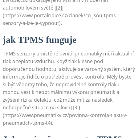
Evropě,což dokazuje jeho⁣ význam v moderním
automobilovém světě [[2]]
(https://www.portalridice.cz/clanek/co-jsou-tpms-
senzory-a-lze-je-vypnout).
jak TPMS funguje
TPMS senzory umístěné uvnitř pneumatiky měří aktuální
⁤tlak a teplotu vzduchu. Když tlak klesne pod
doporučenou ‌hodnotu, aktivuje se varovný systém, který
informuje řidiče o potřebě provést kontrolu. Měly byste
si být vědomy toho, že‍ nepravidelné kontroly tlaku
mohou vést k ⁤neoptimálnímu výkonu pneumatik ⁣a
zvýšení rizika defektu, což může mít za následek
nebezpečné situace na silnici [[3]]
(https://www.pneumatiky.cz/povinna-kontrola-tlaku-v-
pneumatich-tpms-t4).