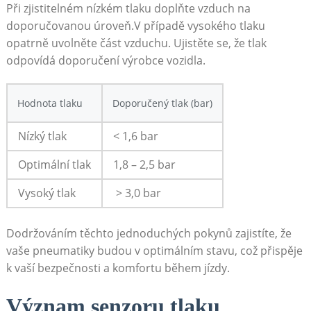
Při zjistitelném nízkém tlaku doplňte vzduch na
doporučovanou úroveň.V případě vysokého tlaku‍
opatrně uvolněte část vzduchu. Ujistěte se, že tlak
odpovídá ​doporučení výrobce vozidla.
Hodnota tlaku
Doporučený tlak (bar)
Nízký tlak
< 1,6 bar
Optimální ‍tlak
1,8⁣ – 2,5⁤ bar
Vysoký tlak
⁤ > 3,0 ⁢bar
Dodržováním těchto jednoduchých pokynů zajistíte, že⁣
vaše pneumatiky ‌budou v ⁤optimálním stavu, což přispěje
k vaší bezpečnosti a komfortu během jízdy.
Význam​ senzoru tlaku