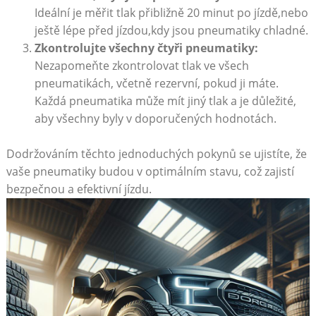
Ideální je měřit tlak přibližně 20 ‌minut po ‌jízdě,nebo
ještě lépe před jízdou,kdy jsou pneumatiky chladné.
Zkontrolujte všechny čtyři pneumatiky:
Nezapomeňte zkontrolovat‍ tlak ve všech
pneumatikách,⁣ včetně ⁢rezervní, pokud ji⁤ máte.
Každá pneumatika může mít jiný tlak a je​ důležité,
aby všechny byly v doporučených‍ hodnotách.
Dodržováním těchto⁤ jednoduchých pokynů se ujistíte, že
vaše pneumatiky budou v optimálním stavu, což zajistí
bezpečnou a⁢ efektivní jízdu.