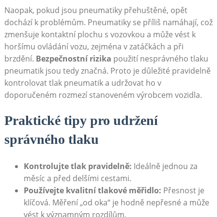
Naopak, pokud jsou pneumatiky přehuštěné, opět
dochází k problémům. Pneumatiky se příliš namáhají, což
zmenšuje ​kontaktní plochu s vozovkou a může vést k
horšímu‌ ovládání vozu, zejména v ‍zatáčkách ​a při
brzdění.
Bezpečnostní rizika
použití nesprávného tlaku
pneumatik jsou tedy značná. Proto je důležité pravidelně
kontrolovat tlak pneumatik a udržovat ho v
doporučeném rozmezí stanoveném výrobcem vozidla.
Praktické‍ tipy pro udržení
správného tlaku
Kontrolujte tlak pravidelně:
Ideálně jednou za
měsíc⁤ a před delšími cestami.
Používejte kvalitní tlakové měřidlo:
Přesnost je
klíčová. Měření „od oka“ je hodně nepřesné a může
vést⁣ k významným rozdílům.