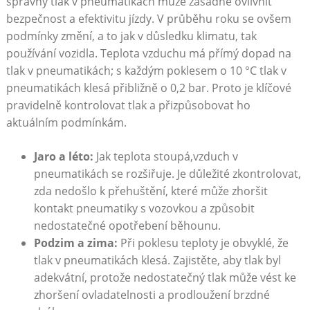
správný⁢ tlak v pneumatikách může zásadně ovlivnit
bezpečnost ‌a efektivitu⁤ jízdy. V průběhu roku se ‌ovšem
podmínky změní, a to jak v důsledku‍ klimatu, tak
používání vozidla. Teplota vzduchu má přímý‍ dopad na
tlak v pneumatikách; s každým poklesem o 10 °C tlak v
pneumatikách klesá ⁣přibližně o 0,2 bar. Proto je klíčové
pravidelně kontrolovat tlak ‌a přizpůsobovat ho
aktuálním podmínkám.
Jaro a léto:
Jak teplota ‍stoupá,vzduch v
pneumatikách se ​rozšiřuje. Je důležité zkontrolovat,
zda⁣ nedošlo k⁢ přehuštění, které může zhoršit
kontakt pneumatiky s vozovkou a způsobit
nedostatečné opotřebení běhounu.
Podzim a zima:
Při poklesu teploty je obvyklé, že
tlak v pneumatikách klesá. Zajistěte, aby tlak byl‍
adekvátní, protože nedostatečný tlak může vést ​ke⁣
zhoršení ovladatelnosti a prodloužení brzdné