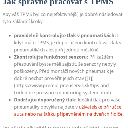
Jak správně pracovat s TPMS
Aby váš TPMS⁣ byl co nejefektivnější, je dobré následovat
‍tyto základní kroky:
pravidelně kontrolujte​ tlak ⁣v ⁢pneumatikách:
I
když ⁢máte TPMS, je doporučeno kontrolovat tlak⁣ v
pneumatikách alespoň jednou měsíčně.
Zkontrolujte funkčnost senzoru:
Při každém‌
přezouvání byste měli ‍zajistit,‌ že​ senzory nebyly
poškozeny. Před montáží nových pneumatik je
dobré nechat prověřit jejich stav⁢ [[1]]
(https://www.premio-pneuservis.sk/tips-and-
tricks/tire-pressure-monitoring-system.html).
Dodržujte doporučený ‌tlak:
Ideální tlak pro vaše
pneumatiky obvykle ⁣najdete v ⁤
uživatelské příručce
auta​ nebo na štítku připevněném na dveřích řidiče
.