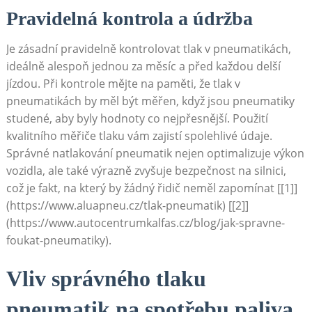
Pravidelná⁣ kontrola a údržba
Je zásadní pravidelně kontrolovat tlak v pneumatikách,
ideálně alespoň jednou za měsíc a před každou delší
jízdou. Při kontrole mějte na ⁢paměti, že tlak v
pneumatikách by měl být měřen, když jsou pneumatiky
studené, aby byly hodnoty co nejpřesnější. Použití
kvalitního měřiče tlaku vám zajistí ​spolehlivé údaje.
Správné natlakování pneumatik nejen optimalizuje výkon
vozidla, ale také‌ výrazně zvyšuje bezpečnost na silnici,
což je fakt, na který by žádný řidič neměl zapomínat [[1]]
(https://www.aluapneu.cz/tlak-pneumatik) [[2]]
(https://www.autocentrumkalfas.cz/blog/jak-spravne-
foukat-pneumatiky).
Vliv správného tlaku
pneumatik na spotřebu paliva