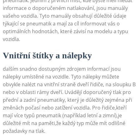
pneumatik. Jedním z​ prvních míst, kde byste měli hledat
informace o doporučeném ​natlakování, jsou manuály
vašeho vozidla.‍ Tyto manuály obsahují důležité údaje
‍týkající se pneumatik ‍a mají za ‍cíl informovat vás o
optimálních hodnotách, které závisí na modelu‍ a typu
vozidla.
Vnitřní štítky a ⁤nálepky
dalším snadno dostupným zdrojem informací jsou
nálepky umístěné na vozidle. Tyto ⁣nálepky můžete
obvykle⁤ nalézt na vnitřní ⁢straně dveří řidiče, na‍ sloupku B
nebo v oblasti rámy dveří. Uvádějí ​doporučený tlak ⁣pro
přední a zadní pneumatiky, který je důležitý ⁤zejména při
změnách počasí nebo⁢ zatížení vozidla. Pro řidiče,kteří
mají více⁢ typů pneumatik (například letní a zimní),je
⁢důležité mít na paměti,že každý typ může mít odlišné
⁢požadavky na tlak.