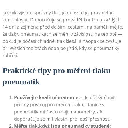
Jakmile zjistíte správný tlak, ⁢je důležité jej pravidelně
kontrolovat. Doporučuje se provádět⁤ kontrolu každých​
14 dní a zejména před delšími cestami. ⁢na paměti mějte,
že tlak⁣ v pneumatikách se mění v závislosti na teplotě —
pokud je počasí chladné, tlak klesá, a naopak se zvyšuje
při vyšších teplotách nebo po jízdě, kdy se pneumatiky
zahřejí.
Praktické⁢ tipy⁢ pro ⁢měření⁤ tlaku
pneumatik
Používejte kvalitní manometr:
Je důležité mít
přesný přístroj pro​ měření tlaku.​ stanice s
pneumatikami⁤ často mají manometry, ale
doporučuje‍ se mít vlastní pro lepší ‌přesnost.
Měřte tlak,když jsou pneumatiky studené: