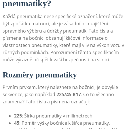
⁤pneumatiky?
Každá pneumatika nese⁣ specifické označení, které⁤ může
být zpočátku matoucí, ale je zásadní pro zajištění
správného výběru ‌a údržby pneumatik. Tato čísla a
písmena na bočnici obsahují klíčové informace o​
vlastnostech pneumatiky,⁣ které mají vliv na výkon vozu v‌
různých podmínkách. Porozumění těmto specifikacím
může výrazně přispět ​k vaší bezpečnosti ​na silnici.
Rozměry pneumatiky
Prvním prvkem, který naleznete na bočnici, je obvykle
sekvence, jako například
225/45 R17
. Co to všechno
znamená? Tato čísla a písmena ​označují:
225
: Šířka pneumatiky v milimetrech.
45
: Poměr výšky bočnice k šířce pneumatiky,