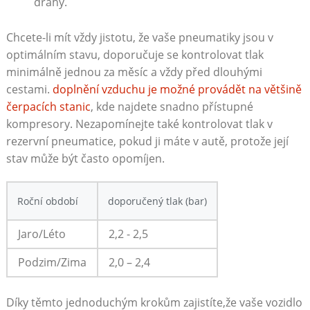
dráhy.
Chcete-li mít vždy jistotu, že vaše pneumatiky jsou v
optimálním stavu, doporučuje se kontrolovat tlak
minimálně jednou za měsíc a vždy před dlouhými
cestami.
doplnění vzduchu je možné provádět⁤ na většině
čerpacích stanic
, kde‌ najdete ​snadno přístupné
kompresory. Nezapomínejte také kontrolovat tlak v
rezervní pneumatice, pokud ji máte ⁢v‍ autě, protože její
stav může být často opomíjen.
Roční období
doporučený⁤ tlak (bar)
Jaro/Léto
2,2 ‌- 2,5
Podzim/Zima
2,0 – 2,4
Díky ⁢těmto jednoduchým krokům zajistíte,že vaše vozidlo