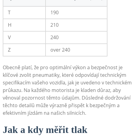
T
190
H
210
V
240
Z
over 240
Obecně ⁢platí, že pro optimální výkon a bezpečnost je​
klíčové zvolit pneumatiky,⁤ které odpovídají technickým
specifikacím vašeho vozidla, jak je ‍uvedeno v technickém
průkazu. Na každého motorista‍ je‍ kladen důraz, aby
věnoval pozornost těmto údajům. Důsledné dodržování
těchto detailů může výrazně přispět‌ k bezpečným a
efektivním jízdám na našich silnicích.
Jak a kdy měřit tlak