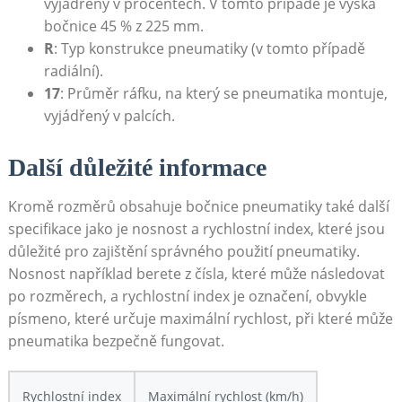
vyjádřený v procentech. V tomto‍ případě je výška
bočnice 45 % z 225 mm.
R
: Typ konstrukce pneumatiky (v tomto případě
radiální).
17
: Průměr ráfku, na který se pneumatika montuje,
vyjádřený v palcích.
Další důležité informace
Kromě‍ rozměrů obsahuje bočnice pneumatiky také další
specifikace jako je nosnost⁤ a rychlostní index, které jsou
důležité pro zajištění správného použití pneumatiky.
⁤Nosnost například berete z čísla, které může následovat
po rozměrech, a rychlostní index je označení, obvykle
písmeno, které určuje maximální rychlost, při které může
pneumatika bezpečně fungovat.
Rychlostní index
Maximální​ rychlost (km/h)