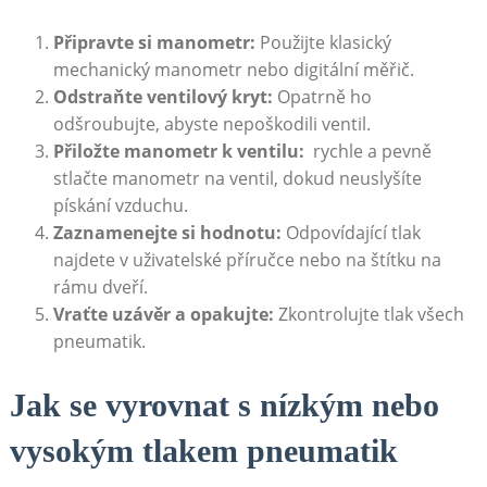
Připravte si manometr:
Použijte klasický
mechanický manometr nebo digitální měřič.
Odstraňte ventilový⁢ kryt:
‌Opatrně⁤ ho
odšroubujte, abyste ⁣nepoškodili⁢ ventil.
Přiložte manometr k ventilu:
​ rychle a pevně
stlačte manometr na ventil, ⁢dokud neuslyšíte
pískání vzduchu.
Zaznamenejte si hodnotu:
Odpovídající tlak⁤
najdete v uživatelské příručce nebo na štítku na
rámu dveří.
Vraťte uzávěr a opakujte:
Zkontrolujte tlak všech
pneumatik.
Jak se vyrovnat⁤ s nízkým nebo
vysokým tlakem pneumatik