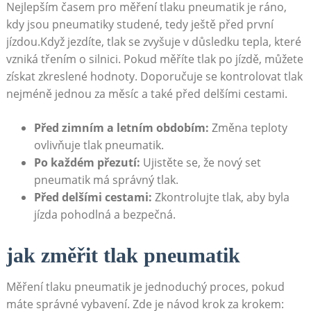
Nejlepším časem pro měření tlaku pneumatik je ráno,
kdy jsou pneumatiky studené, tedy ještě před první
jízdou.Když jezdíte, tlak se zvyšuje ⁢v důsledku tepla, ​které
vzniká třením o silnici. ⁤Pokud měříte tlak po jízdě, můžete
‌získat zkreslené hodnoty. Doporučuje se kontrolovat tlak
nejméně jednou za měsíc a také ‍před delšími cestami.
Před zimním⁣ a ‌letním obdobím:
Změna teploty
ovlivňuje tlak ‌pneumatik.
Po každém přezutí:
Ujistěte ​se, že nový set
pneumatik má správný tlak.
Před delšími cestami:
Zkontrolujte tlak, aby byla
‌jízda pohodlná a bezpečná.
jak změřit tlak pneumatik
Měření tlaku pneumatik je jednoduchý proces, pokud
máte⁣ správné vybavení. Zde je návod krok za⁢ krokem: