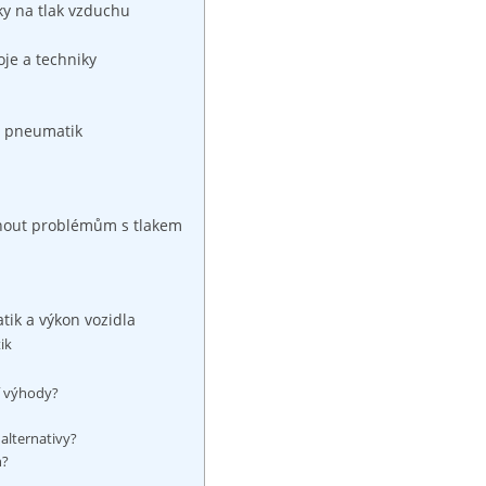
ky na tlak vzduchu
je a techniky
í pneumatik
hnout problémům s tlakem
tik a výkon vozidla
ik
í výhody?
alternativy?
h?