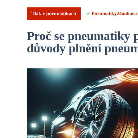
Tlak v pneumatikách
by
Pneumatiky24online.c
Proč se pneumatiky 
důvody plnění pneu