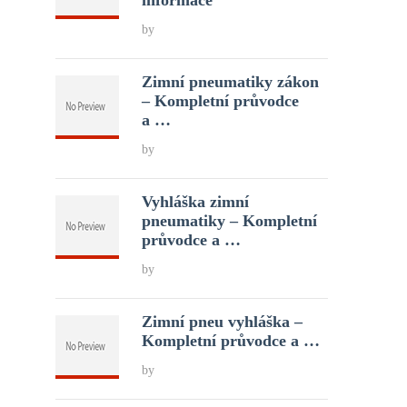
informace
by
Zimní pneumatiky zákon
– Kompletní průvodce
a …
by
Vyhláška zimní
pneumatiky – Kompletní
průvodce a …
by
Zimní pneu vyhláška –
Kompletní průvodce a …
by