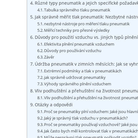
Různé typy pneumatik a jejich specifické požadav
Tabulka správného tlaku pneumatik
Jak správně měřit tlak pneumatik: Nezbytné nástro
nezbytné nástroje pro měření tlaku pneumatik
Měřicí techniky pro přesné výsledky
Důvody pro použití vzduchu vs. jiných typů plněn
Efektivita plnění pneumatik vzduchem
Důvody pro používání vzduchu
Závěr
Údržba pneumatik v zimních měsících: Jak se vy
Extrémní podmínky a tlak v pneumatikách
jak správně udržovat pneumatiky
Výhody správného plnění vzduchem
Vliv podhuštění a přehuštění na životnost pneuma
Vliv podhuštění a přehuštění na životnost pneumat
Otázky a odpovědi
Proč se pneumatiky plní vzduchem: Jaké jsou hlavn
Jaký je správný tlak vzduchu v pneumatikách?
Proč se pneumatiky používají vzduchové? Jaké jsou 
Jak často bych měl kontrolovat tlak v pneumatikác
Může nesprávný tlak pneumatik poškodit vozidlo?