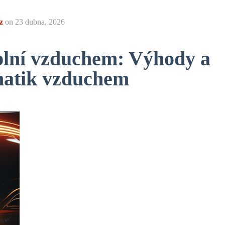
z
on
23 dubna, 2026
plní vzduchem: Výhody a
matik vzduchem