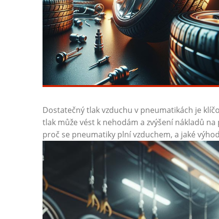
Dostatečný tlak vzduchu v pneumatikách je klíč
tlak může vést k nehodám a zvýšení nákladů na 
proč se pneumatiky plní vzduchem, a jaké výhody