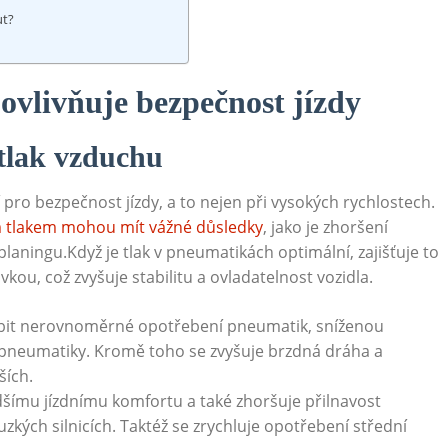
ut?
ovlivňuje bezpečnost jízdy
 tlak vzduchu
pro bezpečnost jízdy, a to nejen při vysokých rychlostech.
tlakem mohou mít vážné důsledky
, jako je zhoršení
planingu.Když je tlak v pneumatikách optimální, zajišťuje to
ou, což zvyšuje stabilitu a ovladatelnost vozidla.
it nerovnoměrné opotřebení pneumatik, sníženou
ní pneumatiky. Kromě toho se zvyšuje brzdná dráha a
ších.
dšímu jízdnímu komfortu a také zhoršuje přilnavost
kých silnicích. Taktéž se zrychluje opotřebení střední