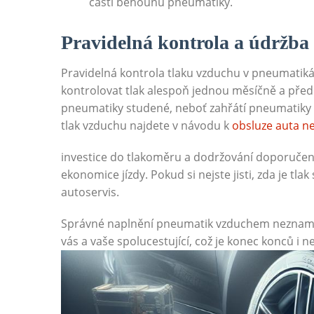
části běhounu pneumatiky.
Pravidelná kontrola a údržba
Pravidelná kontrola tlaku vzduchu v pneumatikác
kontrolovat tlak alespoň jednou měsíčně a před 
pneumatiky studené, neboť zahřátí pneumatiky 
tlak vzduchu najdete v návodu k
obsluze auta ne
investice do tlakoměru a dodržování doporučen
ekonomice jízdy. Pokud si nejste jisti, zda je tl
autoservis.
Správné naplnění pneumatik vzduchem neznamená
vás a vaše spolucestující, což je konec konců i 