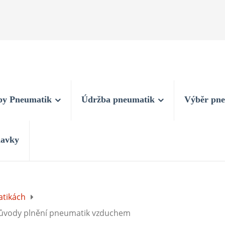
py Pneumatik
Údržba pneumatik
Výběr pn
davky
atikách
důvody plnění pneumatik vzduchem