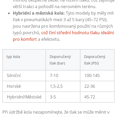
mohou bezpečně běžet na nižším tlaku, což zajišťuje
větší trakci a pohodlí na nerovném terénu.
Hybridní a městská kola:
Tyto modely by měly mít
tlak v pneumatikách mezi 3 až 5 bary (45–72 PSI).
jsou navržena pro kombinovaný použití na různých
typů povrchů,
což činí střední hodnotu tlaku ideální
pro komfort
a efektivitu.
typ kola
Doporučený
Doporučený
tlak (bar)
tlak (PSI)
Silniční
7-10
100-145
Horské
1,5-2,5
22-36
Hybridní/Městské
3-5
45-72
Při údržbě kola nezapomínejte, že tlak se může měnit v