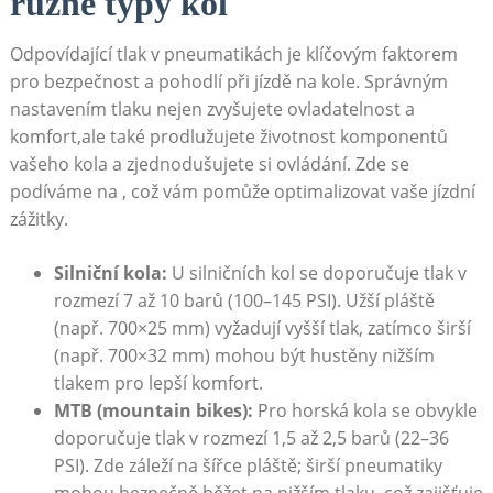
různé typy kol
Odpovídající tlak v pneumatikách je klíčovým faktorem
pro bezpečnost a pohodlí při jízdě na kole. Správným
nastavením tlaku nejen zvyšujete ovladatelnost a
komfort,ale také prodlužujete životnost komponentů
vašeho kola a zjednodušujete si ovládání. Zde se
podíváme na , což vám pomůže optimalizovat vaše jízdní
zážitky.
Silniční kola:
U silničních kol se doporučuje tlak v
rozmezí 7 až 10 barů (100–145 PSI). Užší pláště
(např. 700×25 mm) vyžadují vyšší tlak, zatímco širší
(např. 700×32 mm) mohou být hustěny nižším
tlakem pro lepší komfort.
MTB (mountain bikes):
Pro horská kola se obvykle
doporučuje tlak v rozmezí 1,5 až 2,5 barů (22–36
PSI). Zde záleží na šířce pláště; širší pneumatiky