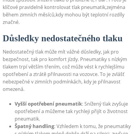
klíčové pravidelně kontrolovat tlak pneumatik,zejména
během zimních měsíců,kdy mohou být teplotní rozdíly
značné.
Důsledky nedostatečného tlaku
Nedostatečný tlak může mít vážné důsledky, jak pro
bezpečnost, tak pro komfort jízdy. Pneumatiky s nízkým
tlakem trpí větším třením, což může vést k rychlejšímu
opotřebení a ztrátě přilnavosti na vozovce. To je zvlášť
nebezpečné v zimních podmínkách, kdy je přilnavost
omezená.
Vyšší opotřebení pneumatik
: Snížený tlak zvyšuje
opotřebení a můžeme tak rychleji přijít o životnost
pneumatik.
Špatný handling
: Vzhledem k tomu, že pneumatiky
s nízkým tlakem méně dobře drží na silnici, zvyšuje