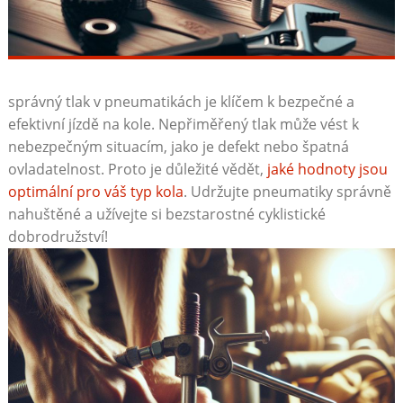
správný tlak v pneumatikách je klíčem k bezpečné a
efektivní jízdě na kole. Nepřiměřený tlak může vést k
nebezpečným situacím, jako je defekt nebo špatná
ovladatelnost. Proto je důležité vědět,
jaké hodnoty jsou
optimální pro váš typ kola
. Udržujte pneumatiky správně
nahuštěné a užívejte si bezstarostné cyklistické
dobrodružství!