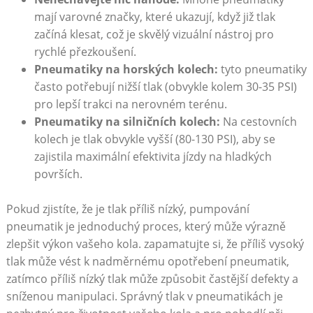
mají varovné značky, které ukazují, když již tlak
začíná klesat, což je skvělý vizuální nástroj pro
rychlé přezkoušení.
Pneumatiky na horských kolech:
tyto pneumatiky
často potřebují nižší tlak (obvykle kolem 30-35 PSI)
pro lepší trakci na nerovném terénu.
Pneumatiky na silničních kolech:
Na cestovních
kolech je tlak obvykle vyšší (80-130 PSI), aby se
zajistila maximální efektivita jízdy na hladkých
površích.
Pokud zjistíte, že je tlak příliš nízký, pumpování
pneumatik je jednoduchý proces, který může výrazně
zlepšit výkon vašeho kola. zapamatujte si, že příliš vysoký
tlak může vést k nadměrnému opotřebení pneumatik,
zatímco příliš nízký tlak může způsobit častější defekty a
sníženou manipulaci. Správný tlak v pneumatikách je