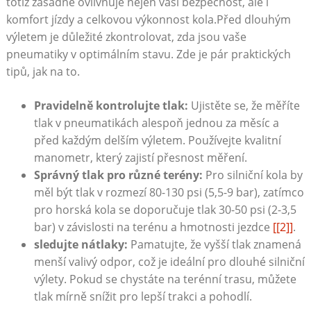
totiž zásadně ovlivňuje nejen vaši bezpečnost, ale i
komfort jízdy a celkovou výkonnost kola.Před dlouhým
výletem je důležité zkontrolovat, zda jsou vaše
pneumatiky v optimálním stavu. Zde je pár praktických
tipů, jak na to.
Pravidelně kontrolujte tlak:
Ujistěte se, že měříte
tlak v pneumatikách alespoň jednou za měsíc a
před každým delším výletem. Používejte kvalitní
manometr, který zajistí přesnost měření.
Správný tlak pro různé terény:
Pro silniční kola by
měl být tlak v rozmezí 80-130 psi (5,5-9 bar), zatímco
pro horská kola se doporučuje tlak 30-50 psi (2-3,5
bar) v závislosti na terénu a hmotnosti jezdce
[[2]]
.
sledujte nátlaky:
Pamatujte, že vyšší tlak znamená
menší valivý odpor, což je ideální pro dlouhé silniční
výlety. Pokud se chystáte na terénní trasu, můžete
tlak mírně snížit pro lepší trakci a pohodlí.