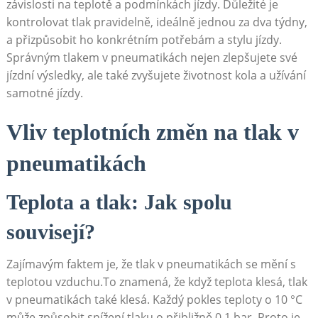
závislosti na teplotě a podmínkách jízdy. Důležité je
kontrolovat tlak pravidelně, ideálně jednou za dva týdny,
a přizpůsobit ho konkrétním potřebám a stylu jízdy.
Správným tlakem v pneumatikách nejen zlepšujete své
jízdní výsledky, ale také zvyšujete životnost kola a užívání
samotné jízdy.
Vliv teplotních změn na tlak v
pneumatikách
Teplota a tlak: Jak spolu
souvisejí?
Zajímavým faktem je, že tlak v pneumatikách se mění s
teplotou vzduchu.To znamená, že když teplota klesá, tlak
v pneumatikách také klesá. Každý pokles teploty o 10 °C
může způsobit snížení tlaku o přibližně 0,1 bar. Proto je