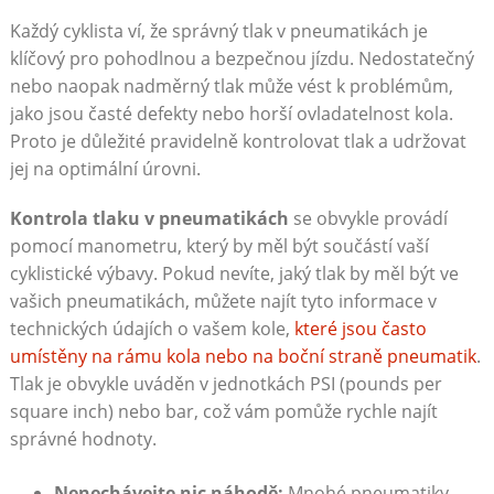
Každý cyklista ví, že správný tlak v pneumatikách je
klíčový pro pohodlnou a bezpečnou jízdu. Nedostatečný
nebo naopak nadměrný tlak může vést k problémům,
jako jsou časté defekty nebo horší ovladatelnost kola.
Proto je důležité pravidelně kontrolovat tlak a udržovat
jej na optimální úrovni.
Kontrola tlaku v pneumatikách
se obvykle provádí
pomocí manometru, který by měl být součástí vaší
cyklistické výbavy. Pokud nevíte, jaký tlak by měl být ve
vašich pneumatikách, můžete najít tyto informace v
technických údajích o vašem kole,
které jsou často
umístěny na rámu kola nebo na boční straně pneumatik
.
Tlak je obvykle uváděn v jednotkách PSI (pounds per
square inch) nebo bar, což vám pomůže rychle najít
správné hodnoty.
Nenechávejte nic náhodě:
Mnohé pneumatiky