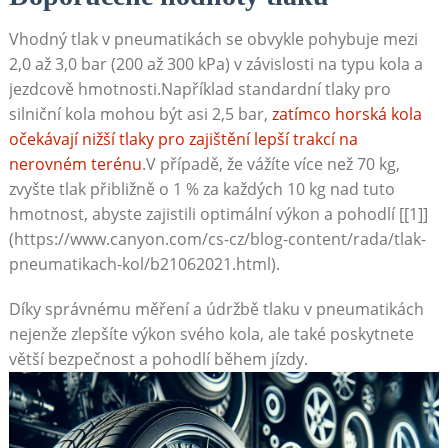
Vhodný tlak v pneumatikách se obvykle pohybuje mezi
2,0 až 3,0 bar (200 až 300 kPa) v závislosti na typu kola a
jezdcově hmotnosti.Například standardní tlaky pro
silniční kola mohou být asi 2,5 bar,
zatímco horská kola
očekávají nižší tlaky pro zajištění lepší trakcí na
nerovném terénu
.V případě, že vážíte více než 70 kg,
zvyšte tlak přibližně o 1 % za každých 10 kg nad tuto
hmotnost, abyste zajistili optimální výkon a pohodlí [[1]]
(https://www.canyon.com/cs-cz/blog-content/rada/tlak-
pneumatikach-kol/b21062021.html).
Díky správnému měření a údržbě tlaku v pneumatikách
nejenže zlepšíte výkon svého kola, ale také poskytnete
větší bezpečnost a pohodlí během jízdy.